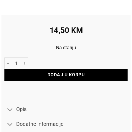
14,50
KM
Na stanju
Unior Ključ Inbus 5x155 193HX količina
DODAJ U KORPU
Opis
Dodatne informacije