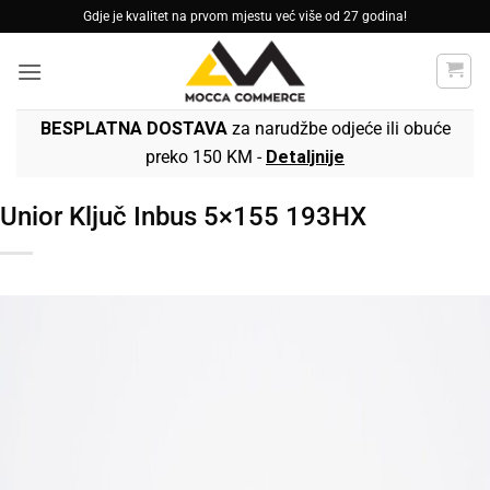
Skip
Gdje je kvalitet na prvom mjestu već više od 27 godina!
to
content
BESPLATNA DOSTAVA
za narudžbe odjeće ili obuće
preko 150 KM -
Detaljnije
Unior Ključ Inbus 5×155 193HX