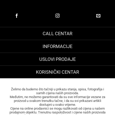
CALL CENTAR
INFORMACIJE
USLOVI PRODAJE
KORISNIČKI CENTAR
Želimo da budemo što tačniji u prikazu stanja, opisa, fotografija i
samih cijena naših proizvoda.
Međutim, ne možemo garantovati da su sve informacije vezane za
proizvod u svakom trenutku tačne, i da su svi prikazani artikli
dostupni u svako vrijeme.
Cijene na online prodavnici se mogu razlikovati od cijena u našem
prodajnom objektu. Trenutnu raspoloživost i cijene naših proizvoda