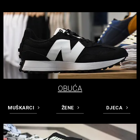
OBUĆA
MUŠKARCI
ŽENE
DJECA