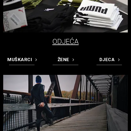
ODJEĆA
MUŠKARCI
ŽENE
DJECA