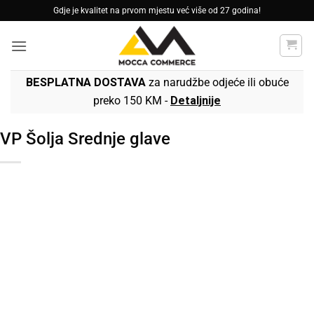
Skip
Gdje je kvalitet na prvom mjestu već više od 27 godina!
to
content
BESPLATNA DOSTAVA
za narudžbe odjeće ili obuće
preko 150 KM -
Detaljnije
VP Šolja Srednje glave