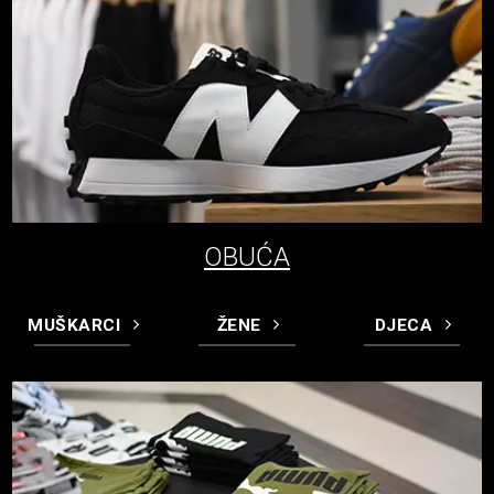
OBUĆA
MUŠKARCI
ŽENE
DJECA