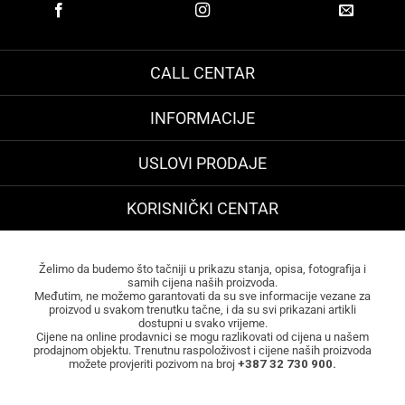
CALL CENTAR
INFORMACIJE
USLOVI PRODAJE
KORISNIČKI CENTAR
Želimo da budemo što tačniji u prikazu stanja, opisa, fotografija i
samih cijena naših proizvoda.
Međutim, ne možemo garantovati da su sve informacije vezane za
proizvod u svakom trenutku tačne, i da su svi prikazani artikli
dostupni u svako vrijeme.
Cijene na online prodavnici se mogu razlikovati od cijena u našem
prodajnom objektu. Trenutnu raspoloživost i cijene naših proizvoda
možete provjeriti pozivom na broj
+387 32 730 900.