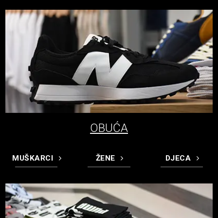
OBUĆA
MUŠKARCI
ŽENE
DJECA