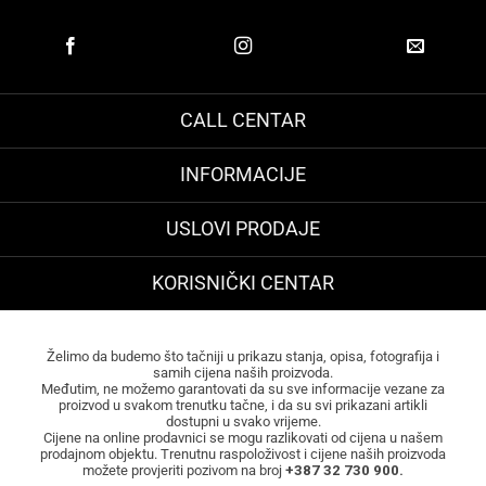
CALL CENTAR
INFORMACIJE
USLOVI PRODAJE
KORISNIČKI CENTAR
Želimo da budemo što tačniji u prikazu stanja, opisa, fotografija i
samih cijena naših proizvoda.
Međutim, ne možemo garantovati da su sve informacije vezane za
proizvod u svakom trenutku tačne, i da su svi prikazani artikli
dostupni u svako vrijeme.
Cijene na online prodavnici se mogu razlikovati od cijena u našem
prodajnom objektu. Trenutnu raspoloživost i cijene naših proizvoda
možete provjeriti pozivom na broj
+387 32 730 900.