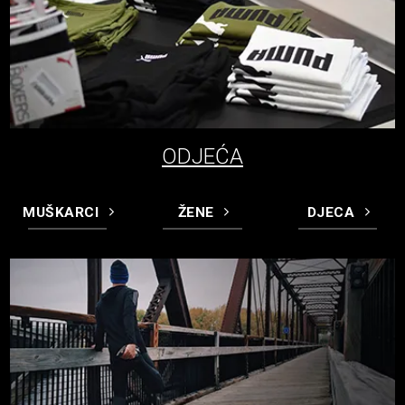
ODJEĆA
MUŠKARCI
ŽENE
DJECA