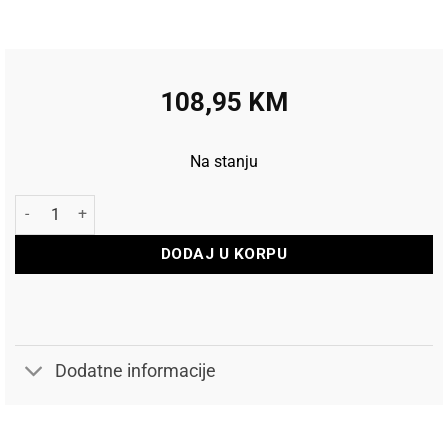
108,95
KM
Na stanju
Teg disk F25 20 KG 25mm količina
DODAJ U KORPU
Dodatne informacije