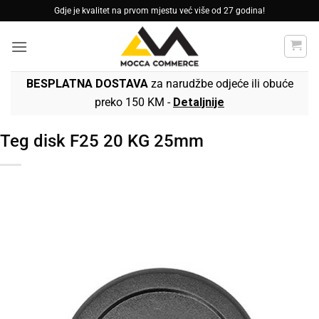
Skip
Gdje je kvalitet na prvom mjestu već više od 27 godina!
to
content
BESPLATNA DOSTAVA
za narudžbe odjeće ili obuće
preko 150 KM -
Detaljnije
Teg disk F25 20 KG 25mm