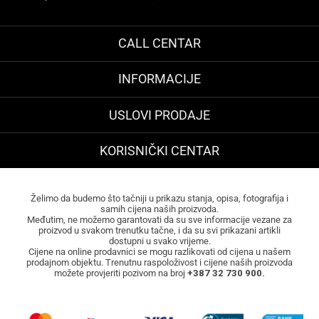
CALL CENTAR
INFORMACIJE
USLOVI PRODAJE
KORISNIČKI CENTAR
Želimo da budemo što tačniji u prikazu stanja, opisa, fotografija i
samih cijena naših proizvoda.
Međutim, ne možemo garantovati da su sve informacije vezane za
proizvod u svakom trenutku tačne, i da su svi prikazani artikli
dostupni u svako vrijeme.
Cijene na online prodavnici se mogu razlikovati od cijena u našem
prodajnom objektu. Trenutnu raspoloživost i cijene naših proizvoda
možete provjeriti pozivom na broj
+387 32 730 900.