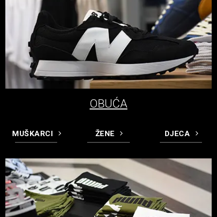
OBUĆA
MUŠKARCI
ŽENE
DJECA