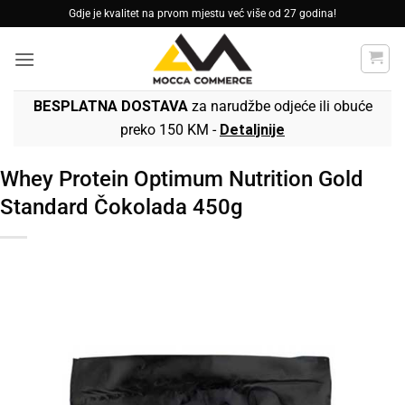
Skip
Gdje je kvalitet na prvom mjestu već više od 27 godina!
to
content
BESPLATNA DOSTAVA
za narudžbe odjeće ili obuće
preko 150 KM -
Detaljnije
Whey Protein Optimum Nutrition Gold
Standard Čokolada 450g