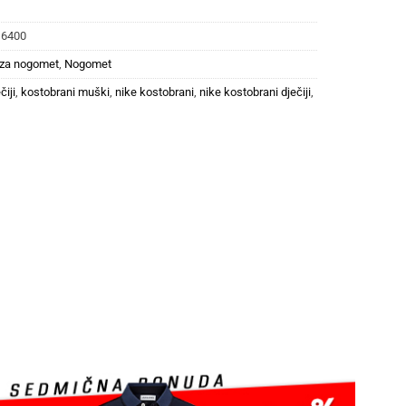
16400
 za nogomet
,
Nogomet
čiji
,
kostobrani muški
,
nike kostobrani
,
nike kostobrani dječiji
,