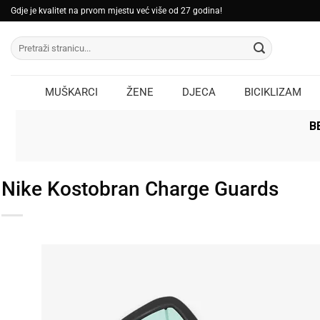
Skip
Gdje je kvalitet na prvom mjestu već više od 27 godina!
to
Pretraži:
content
MUŠKARCI
ŽENE
DJECA
BICIKLIZAM
B
Nike Kostobran Charge Guards