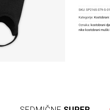
SKU:
SP2165-379-S-0
Kategorije:
Kostobrani
Oznaka:
kostobrani dje
nike kostobrani muški
SEDMIČNE
SUPER