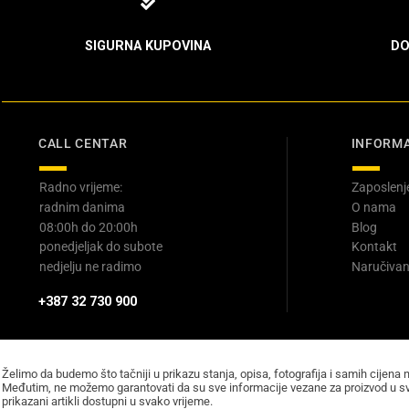
SIGURNA KUPOVINA
DO
CALL CENTAR
INFORMA
Radno vrijeme:
Zaposlenj
radnim danima
O nama
08:00h do 20:00h
Blog
ponedjeljak do subote
Kontakt
nedjelju ne radimo
Naručivan
+387 32 730 900
Želimo da budemo što tačniji u prikazu stanja, opisa, fotografija i samih cijena 
Međutim, ne možemo garantovati da su sve informacije vezane za proizvod u sv
prikazani artikli dostupni u svako vrijeme.