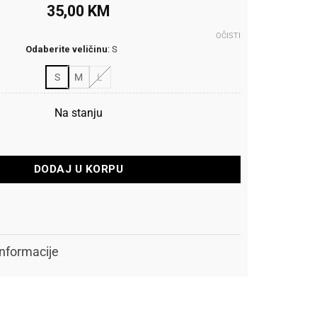
35,00
KM
OČISTI
Odaberite veličinu
:
S
S
M
L
Na stanju
harge Guards količina
DODAJ U KORPU
nformacije