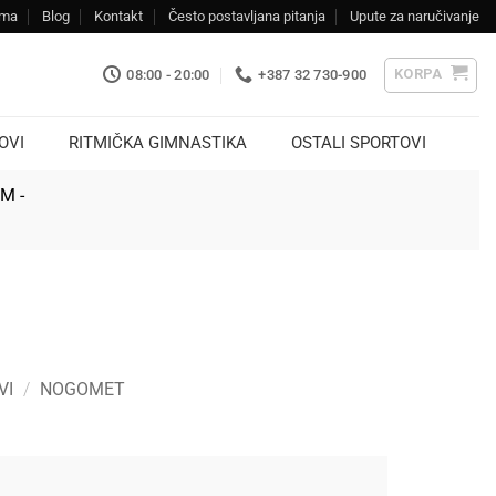
ama
Blog
Kontakt
Često postavljana pitanja
Upute za naručivanje
KORPA
08:00 - 20:00
+387 32 730-900
OVI
RITMIČKA GIMNASTIKA
OSTALI SPORTOVI
KM -
VI
/
NOGOMET