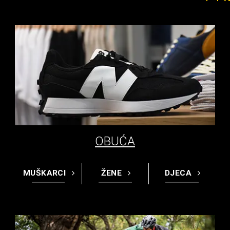
OBUĆA
MUŠKARCI
ŽENE
DJECA