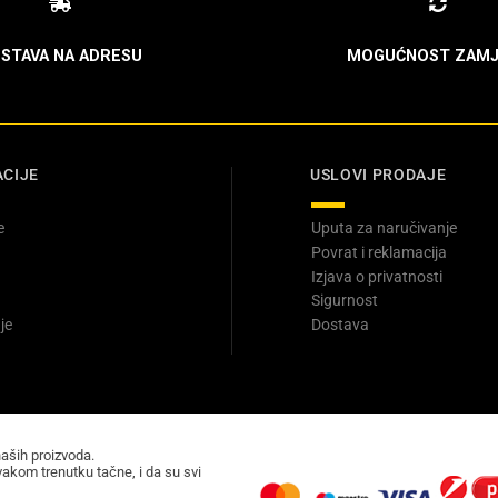
STAVA NA ADRESU
MOGUĆNOST ZAMJ
CIJE
USLOVI PRODAJE
e
Uputa za naručivanje
Povrat i reklamacija
Izjava o privatnosti
Sigurnost
je
Dostava
naših proizvoda.
akom trenutku tačne, i da su svi