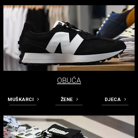
OBUĆA
MUŠKARCI
ŽENE
DJECA