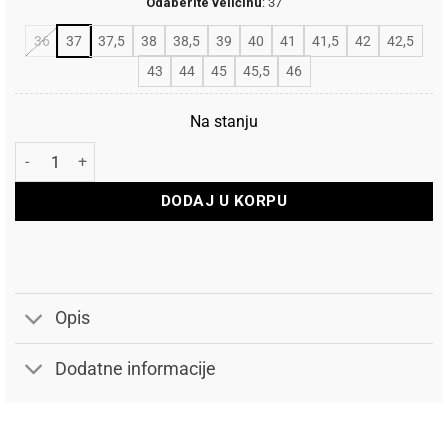
Odaberite veličinu
:
37
36
37
37,5
38
38,5
39
40
41
41,5
42
42,5
43
44
45
45,5
46
Na stanju
Ocun Penjačice Advancer QC količina
DODAJ U KORPU
Opis
Dodatne informacije