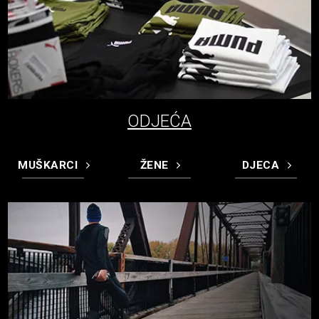
ODJEĆA
MUŠKARCI
ŽENE
DJECA