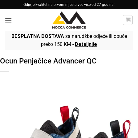
Skip
Gdje je kvalitet na prvom mjestu već više od 27 godina!
to
content
BESPLATNA DOSTAVA
za narudžbe odjeće ili obuće
preko 150 KM -
Detaljnije
Ocun Penjačice Advancer QC