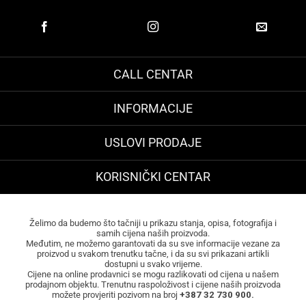
CALL CENTAR
INFORMACIJE
USLOVI PRODAJE
KORISNIČKI CENTAR
Želimo da budemo što tačniji u prikazu stanja, opisa, fotografija i
samih cijena naših proizvoda.
Međutim, ne možemo garantovati da su sve informacije vezane za
proizvod u svakom trenutku tačne, i da su svi prikazani artikli
dostupni u svako vrijeme.
Cijene na online prodavnici se mogu razlikovati od cijena u našem
prodajnom objektu. Trenutnu raspoloživost i cijene naših proizvoda
možete provjeriti pozivom na broj
+387 32 730 900.