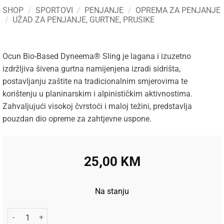
SHOP
/
SPORTOVI
/
PENJANJE
/
OPREMA ZA PENJANJE
/
UŽAD ZA PENJANJE, GURTNE, PRUSIKE
Ocun Bio-Based Dyneema® Sling je lagana i izuzetno
izdržljiva šivena gurtna namijenjena izradi sidrišta,
postavljanju zaštite na tradicionalnim smjerovima te
korištenju u planinarskim i alpinističkim aktivnostima.
Zahvaljujući visokoj čvrstoći i maloj težini, predstavlja
pouzdan dio opreme za zahtjevne uspone.
25,00
KM
Na stanju
Ocun Gurtna za Penjanje O-Sling BIO-DYN 11mm 120cm količi