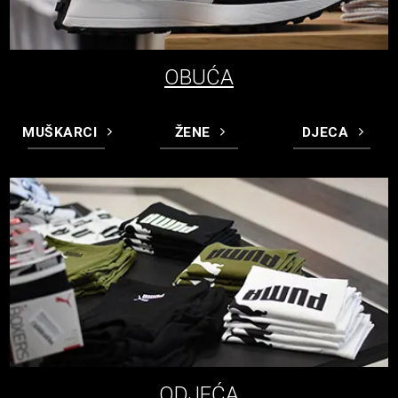
OBUĆA
MUŠKARCI
ŽENE
DJECA
ODJEĆA