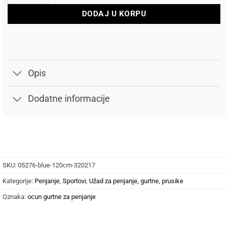
DODAJ U KORPU
Opis
Dodatne informacije
SKU:
05276-blue-120cm-320217
Kategorije:
Penjanje
,
Sportovi
,
Užad za penjanje, gurtne, prusike
Oznaka:
ocun gurtne za penjanje