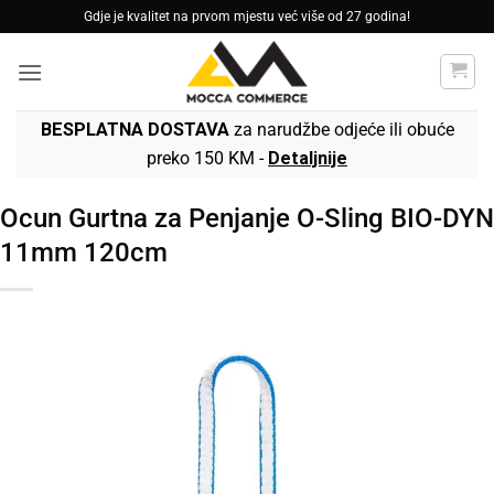
Skip
Gdje je kvalitet na prvom mjestu već više od 27 godina!
to
content
BESPLATNA DOSTAVA
za narudžbe odjeće ili obuće
preko 150 KM -
Detaljnije
Ocun Gurtna za Penjanje O-Sling BIO-DYN
11mm 120cm