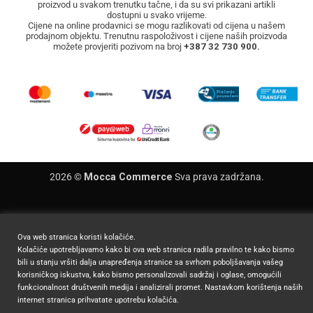
proizvod u svakom trenutku tačne, i da su svi prikazani artikli
dostupni u svako vrijeme.
Cijene na online prodavnici se mogu razlikovati od cijena u našem
prodajnom objektu. Trenutnu raspoloživost i cijene naših proizvoda
možete provjeriti pozivom na broj
+387 32 730 900.
2026 ©
Mocca Commerce
Sva prava zadržana.
Ova web stranica koristi kolačiće.
Kolačiće upotrebljavamo kako bi ova web stranica radila pravilno te kako bismo
bili u stanju vršiti dalja unapređenja stranice sa svrhom poboljšavanja vašeg
korisničkog iskustva, kako bismo personalizovali sadržaj i oglase, omogućili
funkcionalnost društvenih medija i analizirali promet. Nastavkom korištenja naših
internet stranica prihvatate upotrebu kolačića.