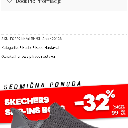
Dodatne informacije
SKU:
ES229-bk/sl-BK/SL-Sho-420138
Kategorije:
Pikado
,
Pikado Nastavci
Oznaka:
harrows pikado nastavci