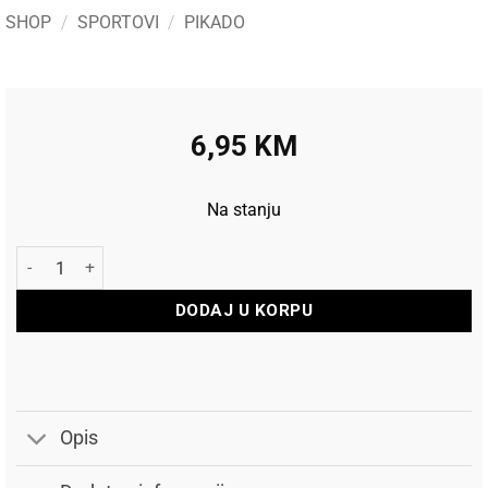
SHOP
/
SPORTOVI
/
PIKADO
6,95
KM
Na stanju
Harrows Pikado nastavci Supergrip Black/Silver Short 2BA koli
DODAJ U KORPU
Opis