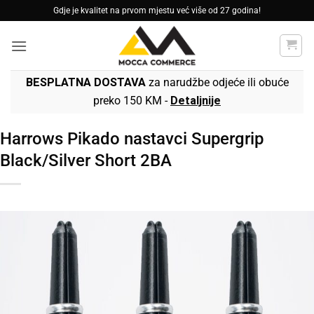
Skip
Gdje je kvalitet na prvom mjestu već više od 27 godina!
to
content
BESPLATNA DOSTAVA
za narudžbe odjeće ili obuće
preko 150 KM -
Detaljnije
Harrows Pikado nastavci Supergrip
Black/Silver Short 2BA