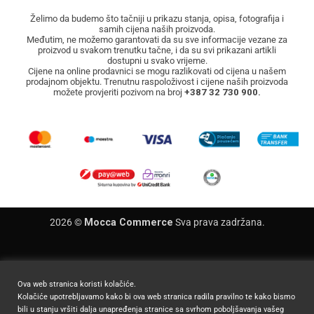
Želimo da budemo što tačniji u prikazu stanja, opisa, fotografija i
samih cijena naših proizvoda.
Međutim, ne možemo garantovati da su sve informacije vezane za
proizvod u svakom trenutku tačne, i da su svi prikazani artikli
dostupni u svako vrijeme.
Cijene na online prodavnici se mogu razlikovati od cijena u našem
prodajnom objektu. Trenutnu raspoloživost i cijene naših proizvoda
možete provjeriti pozivom na broj
+387 32 730 900.
2026 ©
Mocca Commerce
Sva prava zadržana.
Ova web stranica koristi kolačiće.
Kolačiće upotrebljavamo kako bi ova web stranica radila pravilno te kako bismo
bili u stanju vršiti dalja unapređenja stranice sa svrhom poboljšavanja vašeg