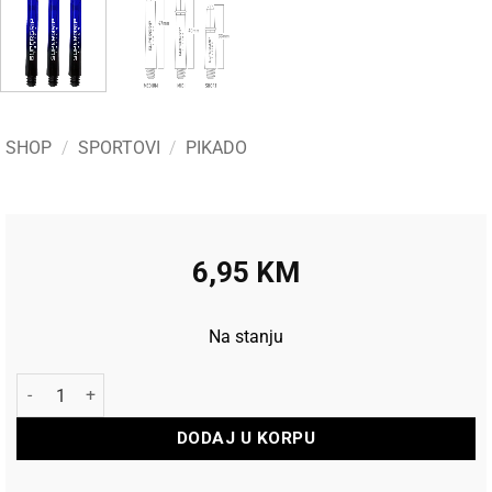
SHOP
/
SPORTOVI
/
PIKADO
6,95
KM
Na stanju
Harrows Pikado nastavci Supergrip Fusion Short Black/Blue ko
DODAJ U KORPU