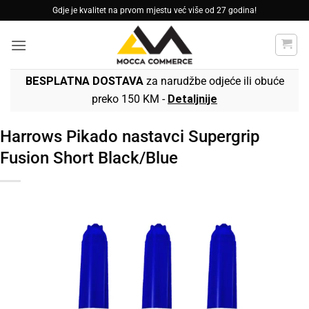
Skip
Gdje je kvalitet na prvom mjestu već više od 27 godina!
to
content
BESPLATNA DOSTAVA
za narudžbe odjeće ili obuće
preko 150 KM -
Detaljnije
Harrows Pikado nastavci Supergrip
Fusion Short Black/Blue