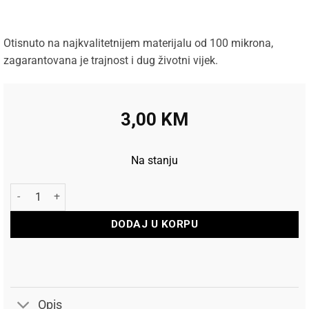
Otisnuto na najkvalitetnijem materijalu od 100 mikrona,
zagarantovana je trajnost i dug životni vijek.
3,00
KM
Na stanju
Harrows Pikado Pera Prime Hex Red količina
DODAJ U KORPU
Opis