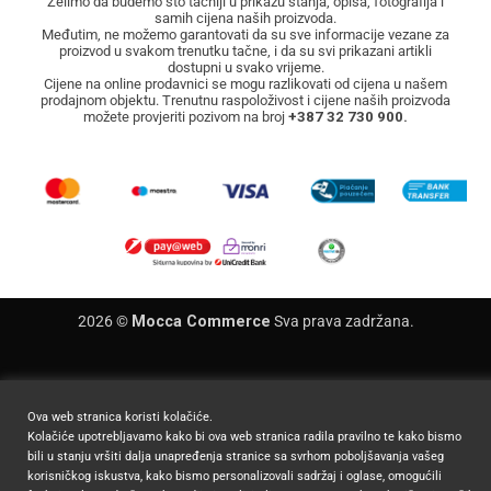
Želimo da budemo što tačniji u prikazu stanja, opisa, fotografija i
samih cijena naših proizvoda.
Međutim, ne možemo garantovati da su sve informacije vezane za
proizvod u svakom trenutku tačne, i da su svi prikazani artikli
dostupni u svako vrijeme.
Cijene na online prodavnici se mogu razlikovati od cijena u našem
prodajnom objektu. Trenutnu raspoloživost i cijene naših proizvoda
možete provjeriti pozivom na broj
+387 32 730 900.
2026 ©
Mocca Commerce
Sva prava zadržana.
Ova web stranica koristi kolačiće.
Kolačiće upotrebljavamo kako bi ova web stranica radila pravilno te kako bismo
bili u stanju vršiti dalja unapređenja stranice sa svrhom poboljšavanja vašeg
korisničkog iskustva, kako bismo personalizovali sadržaj i oglase, omogućili