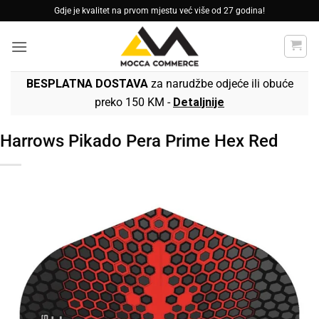
Skip
Gdje je kvalitet na prvom mjestu već više od 27 godina!
to
content
BESPLATNA DOSTAVA
za narudžbe odjeće ili obuće
preko 150 KM -
Detaljnije
Harrows Pikado Pera Prime Hex Red