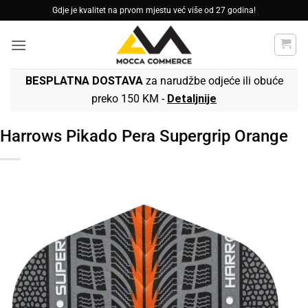
Skip
Gdje je kvalitet na prvom mjestu već više od 27 godina!
to
content
BESPLATNA DOSTAVA
za narudžbe odjeće ili obuće
preko 150 KM -
Detaljnije
Harrows Pikado Pera Supergrip Orange