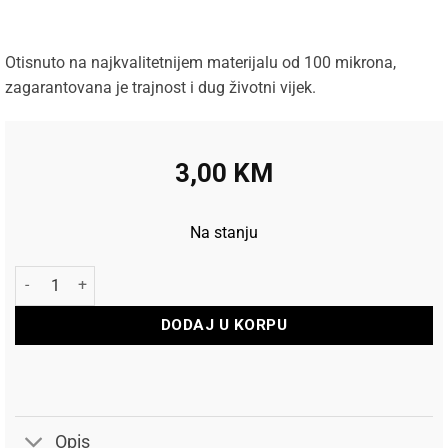
Otisnuto na najkvalitetnijem materijalu od 100 mikrona,
zagarantovana je trajnost i dug životni vijek.
3,00
KM
Na stanju
Harrows Pikado Pera Supergrip Orange količina
DODAJ U KORPU
Opis