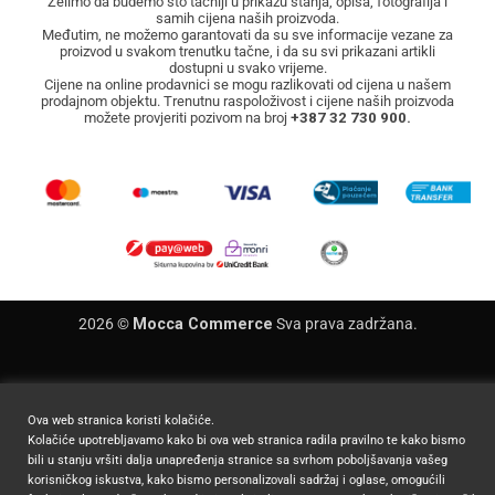
Želimo da budemo što tačniji u prikazu stanja, opisa, fotografija i
samih cijena naših proizvoda.
Međutim, ne možemo garantovati da su sve informacije vezane za
proizvod u svakom trenutku tačne, i da su svi prikazani artikli
dostupni u svako vrijeme.
Cijene na online prodavnici se mogu razlikovati od cijena u našem
prodajnom objektu. Trenutnu raspoloživost i cijene naših proizvoda
možete provjeriti pozivom na broj
+387 32 730 900.
2026 ©
Mocca Commerce
Sva prava zadržana.
Ova web stranica koristi kolačiće.
Kolačiće upotrebljavamo kako bi ova web stranica radila pravilno te kako bismo
bili u stanju vršiti dalja unapređenja stranice sa svrhom poboljšavanja vašeg
korisničkog iskustva, kako bismo personalizovali sadržaj i oglase, omogućili