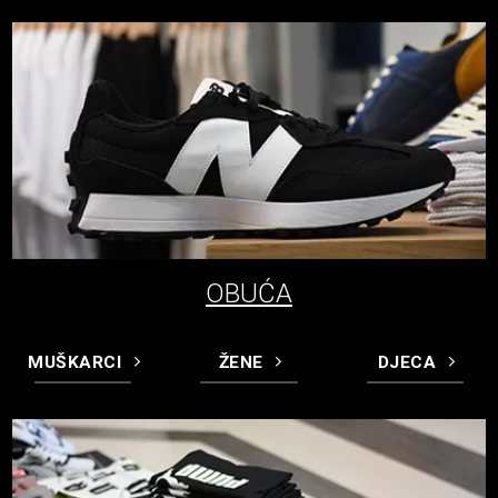
OBUĆA
MUŠKARCI
ŽENE
DJECA