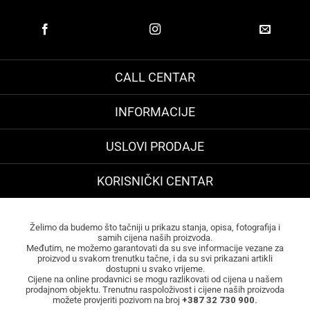
CALL CENTAR
INFORMACIJE
USLOVI PRODAJE
KORISNIČKI CENTAR
Želimo da budemo što tačniji u prikazu stanja, opisa, fotografija i
samih cijena naših proizvoda.
Međutim, ne možemo garantovati da su sve informacije vezane za
proizvod u svakom trenutku tačne, i da su svi prikazani artikli
dostupni u svako vrijeme.
Cijene na online prodavnici se mogu razlikovati od cijena u našem
prodajnom objektu. Trenutnu raspoloživost i cijene naših proizvoda
možete provjeriti pozivom na broj
+387 32 730 900.