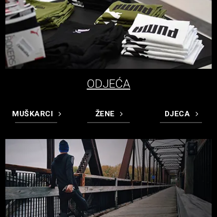
ODJEĆA
MUŠKARCI
ŽENE
DJECA