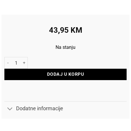
43,95
KM
Na stanju
Harrows Pikado pribor Score tabla dry W količina
DODAJ U KORPU
Dodatne informacije