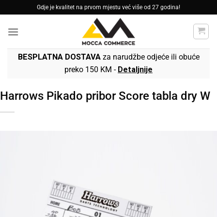
Skip
Gdje je kvalitet na prvom mjestu već više od 27 godina!
to
content
BESPLATNA DOSTAVA
za narudžbe odjeće ili obuće
preko 150 KM -
Detaljnije
Harrows Pikado pribor Score tabla dry W