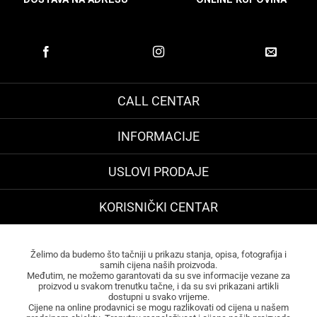
CALL CENTAR
INFORMACIJE
USLOVI PRODAJE
KORISNIČKI CENTAR
Želimo da budemo što tačniji u prikazu stanja, opisa, fotografija i
samih cijena naših proizvoda.
Međutim, ne možemo garantovati da su sve informacije vezane za
proizvod u svakom trenutku tačne, i da su svi prikazani artikli
dostupni u svako vrijeme.
Cijene na online prodavnici se mogu razlikovati od cijena u našem