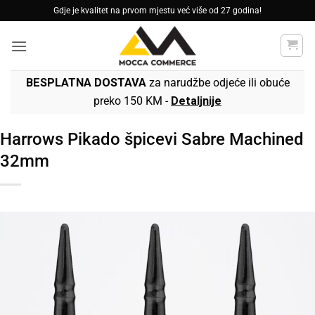
Skip
Gdje je kvalitet na prvom mjestu već više od 27 godina!
to
content
BESPLATNA DOSTAVA
za narudžbe odjeće ili obuće
preko 150 KM -
Detaljnije
Harrows Pikado špicevi Sabre Machined
32mm