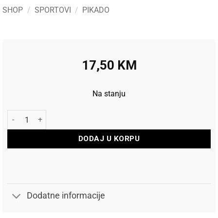
SHOP
/
SPORTOVI
/
PIKADO
17,50
KM
Na stanju
Harrows Pikado špicevi Sabre Machined 32mm količina
DODAJ U KORPU
Dodatne informacije