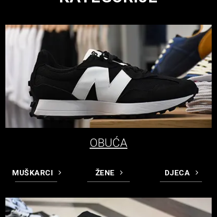
OBUĆA
MUŠKARCI
ŽENE
DJECA