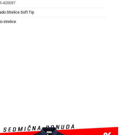
R-420097
ado Strelice Soft Tip
o strelice