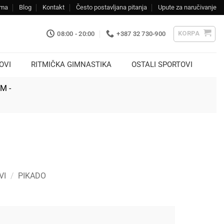
ama
Blog
Kontakt
Često postavljana pitanja
Upute za naručivanje
KORPA
08:00 - 20:00
+387 32 730-900
OVI
RITMIČKA GIMNASTIKA
OSTALI SPORTOVI
KM -
VI
/
PIKADO