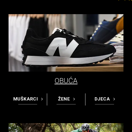
OBUĆA
MUŠKARCI
ŽENE
DJECA