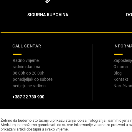
SIGURNA KUPOVINA
DO
CALL CENTAR
INFORMA
Radno vrijeme:
Zaposlenj
radnim danima
O nama
08:00h do 20:00h
Blog
ponedjeljak do subote
Kontakt
nedjelju ne radimo
Naručivan
+387 32 730 900
Želimo da budemo što tačniji u prikazu stanja, opisa, fotografija i samih cijena 
Međutim, ne možemo garantovati da su sve informacije vezane za proizvod u sv
prikazani artikli dostupni u svako vrijeme.