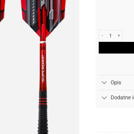
Harrows Pikado st
Opis
Dodatne i