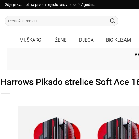
Skip
Gdje je kvalitet na prvom mjestu već više od 27 godina!
to
Pretraži:
content
MUŠKARCI
ŽENE
DJECA
BICIKLIZAM
B
Harrows Pikado strelice Soft Ace 1