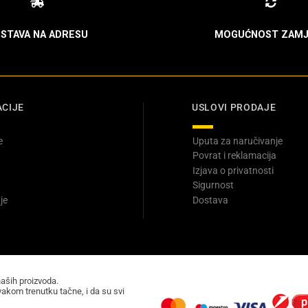
STAVA NA ADRESU
MOGUĆNOST ZAMJ
CIJE
USLOVI PRODAJE
e
Uputa za naručivanje
Povrat i reklamacija
Izjava o privatnosti
Sigurnost
je
Dostava
naših proizvoda.
akom trenutku tačne, i da su svi