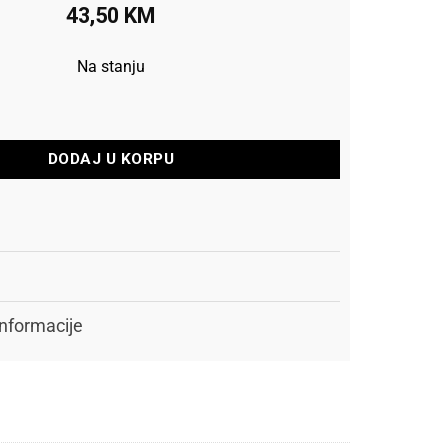
43,50
KM
Na stanju
relice Soft Ace 16gr količina
DODAJ U KORPU
nformacije