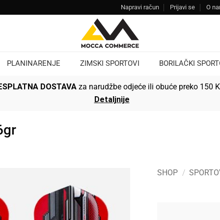
Napravi račun
Prijavi se
O n
PLANINARENJE
ZIMSKI SPORTOVI
BORILAČKI SPORT
ESPLATNA DOSTAVA
za narudžbe odjeće ili obuće preko 150 
Detaljnije
6gr
SHOP
/
SPORTO