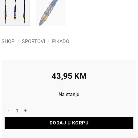
SHOP
/
SPORTOVI
/
PIKADO
43,95
KM
Na stanju
Harrows Pikado strelice Soft Vivid Brass Blue 18gr količina
DODAJ U KORPU