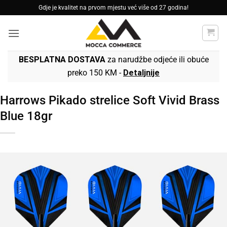
Skip
Gdje je kvalitet na prvom mjestu već više od 27 godina!
to
content
BESPLATNA DOSTAVA
za narudžbe odjeće ili obuće
preko 150 KM -
Detaljnije
Harrows Pikado strelice Soft Vivid Brass
Blue 18gr