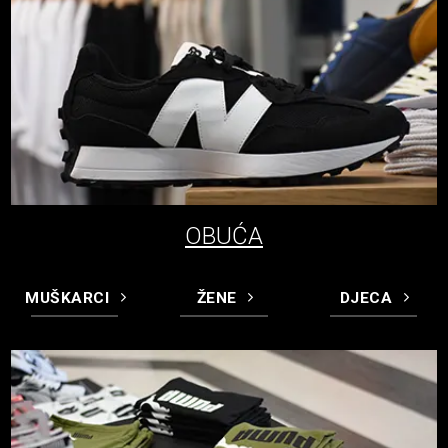
OBUĆA
MUŠKARCI
ŽENE
DJECA