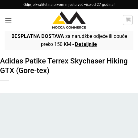
Skip
Gdje je kvalitet na prvom mjestu već više od 27 godina!
to
content
BESPLATNA DOSTAVA
za narudžbe odjeće ili obuće
preko 150 KM -
Detaljnije
Adidas Patike Terrex Skychaser Hiking
GTX (Gore-tex)