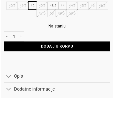
40,5
41,5
42
42,5
43,5
44
44,5
45,5
46
46,5
47,5
48
49,5
50,5
Na stanju
Adidas Patike Terrex Skychaser Hiking GTX (Gore-tex) količin
DODAJ U KORPU
Opis
Dodatne informacije