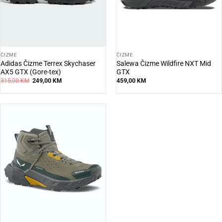
ČIZME
ČIZME
Adidas Čizme Terrex Skychaser
Salewa Čizme Wildfire NXT Mid
AX5 GTX (Gore-tex)
GTX
Original
Current
315,00
KM
249,00
KM
459,00
KM
price
price
was:
is:
315,00 KM.
249,00 KM.