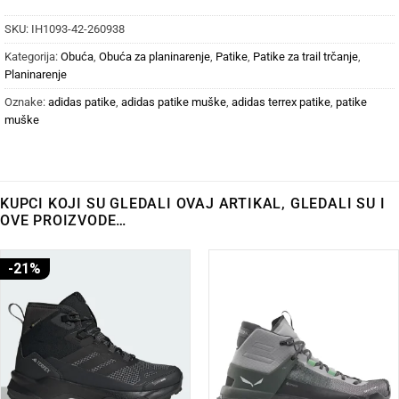
SKU:
IH1093-42-260938
Kategorija:
Obuća
,
Obuća za planinarenje
,
Patike
,
Patike za trail trčanje
,
Planinarenje
Oznake:
adidas patike
,
adidas patike muške
,
adidas terrex patike
,
patike
muške
KUPCI KOJI SU GLEDALI OVAJ ARTIKAL, GLEDALI SU I
OVE PROIZVODE…
-21%