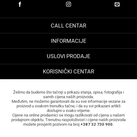
CALL CENTAR
INFORMACIJE
USLOVI PRODAJE
KORISNIČKI CENTAR
Želimo da budemo što tačniji u prikazu stanja, opisa, fotografija i
samih cijena naših proizvoda.
Međutim, ne možemo garantovati da su sve informacije vezane za
proizvod u svakom trenutku tačne, i da su svi prikazani artikli
dostupni u svako vrijeme.
Cijene na online prodavnici se mogu razlikovati od cijena u našem
prodajnom objektu. Trenutnu raspoloživost i cijene naših proizvoda
možete provjeriti pozivom na broj
+387 32 730 900.