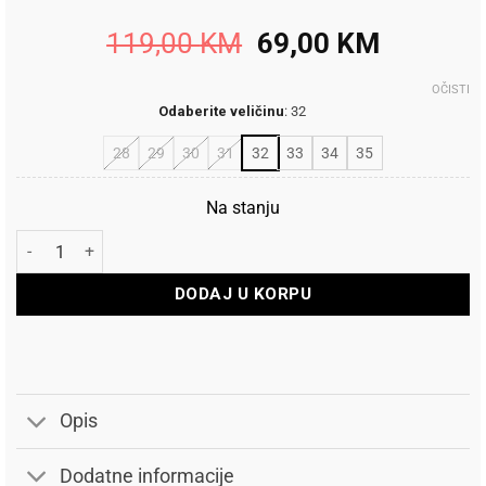
Original
Current
119,00
KM
69,00
KM
price
price
was:
is:
OČISTI
Odaberite veličinu
:
32
119,00 KM.
69,00 K
28
29
30
31
32
33
34
35
Na stanju
Kander Čizme Ultar PS količina
DODAJ U KORPU
Opis
Dodatne informacije