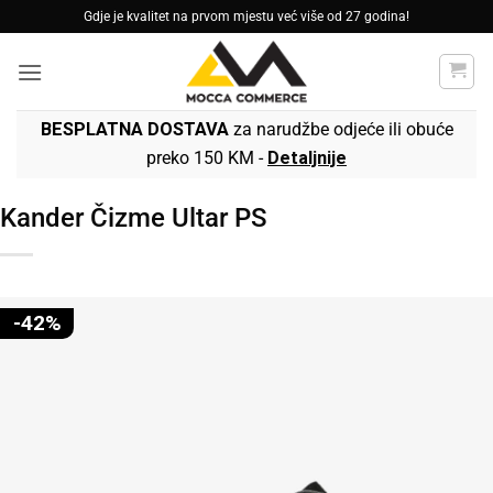
Skip
Gdje je kvalitet na prvom mjestu već više od 27 godina!
to
content
BESPLATNA DOSTAVA
za narudžbe odjeće ili obuće
preko 150 KM -
Detaljnije
Kander Čizme Ultar PS
-42%