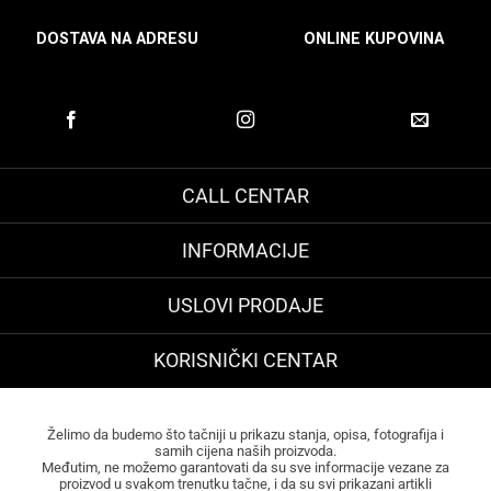
DOSTAVA NA ADRESU
ONLINE KUPOVINA
CALL CENTAR
INFORMACIJE
USLOVI PRODAJE
KORISNIČKI CENTAR
Želimo da budemo što tačniji u prikazu stanja, opisa, fotografija i
samih cijena naših proizvoda.
Međutim, ne možemo garantovati da su sve informacije vezane za
proizvod u svakom trenutku tačne, i da su svi prikazani artikli