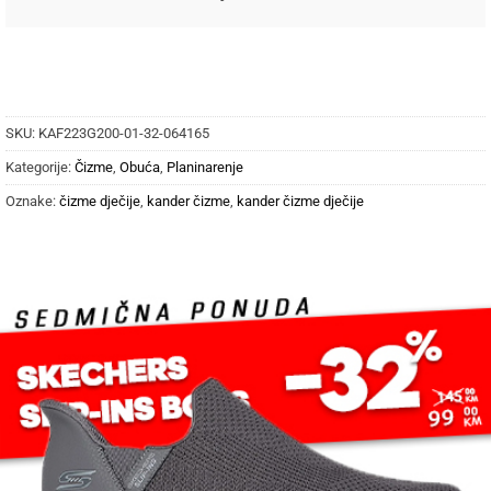
SKU:
KAF223G200-01-32-064165
Kategorije:
Čizme
,
Obuća
,
Planinarenje
Oznake:
čizme dječije
,
kander čizme
,
kander čizme dječije