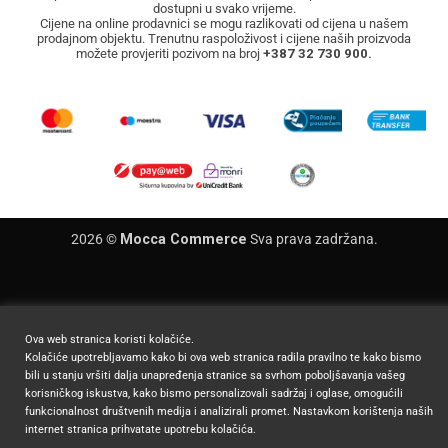
dostupni u svako vrijeme.
Cijene na online prodavnici se mogu razlikovati od cijena u našem
prodajnom objektu. Trenutnu raspoloživost i cijene naših proizvoda
možete provjeriti pozivom na broj
+387 32 730 900.
2026 ©
Mocca Commerce
Sva prava zadržana.
Ova web stranica koristi kolačiće.
Kolačiće upotrebljavamo kako bi ova web stranica radila pravilno te kako bismo
bili u stanju vršiti dalja unapređenja stranice sa svrhom poboljšavanja vašeg
korisničkog iskustva, kako bismo personalizovali sadržaj i oglase, omogućili
funkcionalnost društvenih medija i analizirali promet. Nastavkom korištenja naših
internet stranica prihvatate upotrebu kolačića.