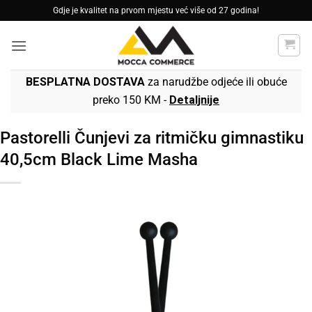
Skip
Gdje je kvalitet na prvom mjestu već više od 27 godina!
to
content
BESPLATNA DOSTAVA
za narudžbe odjeće ili obuće
preko 150 KM -
Detaljnije
Pastorelli Čunjevi za ritmičku gimnastiku
40,5cm Black Lime Masha