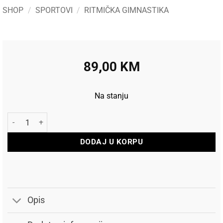
SHOP
/
SPORTOVI
/
RITMIČKA GIMNASTIKA
89,00
KM
Na stanju
Pastorelli Čunjevi za ritmičku gimnastiku 40,5cm Black Lime M
DODAJ U KORPU
Opis