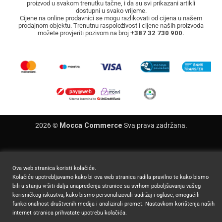
proizvod u svakom trenutku tačne, i da su svi prikazani artikli
dostupni u svako vrijeme.
Cijene na online prodavnici se mogu razlikovati od cijena u našem
prodajnom objektu. Trenutnu raspoloživost i cijene naših proizvoda
možete provjeriti pozivom na broj
+387 32 730 900.
2026 ©
Mocca Commerce
Sva prava zadržana.
Ova web stranica koristi kolačiće.
Kolačiće upotrebljavamo kako bi ova web stranica radila pravilno te kako bismo
bili u stanju vršiti dalja unapređenja stranice sa svrhom poboljšavanja vašeg
korisničkog iskustva, kako bismo personalizovali sadržaj i oglase, omogućili
funkcionalnost društvenih medija i analizirali promet. Nastavkom korištenja naših
internet stranica prihvatate upotrebu kolačića.