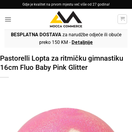
Skip
Gdje je kvalitet na prvom mjestu već više od 27 godina!
to
content
BESPLATNA DOSTAVA
za narudžbe odjeće ili obuće
preko 150 KM -
Detaljnije
Pastorelli Lopta za ritmičku gimnastiku
16cm Fluo Baby Pink Glitter