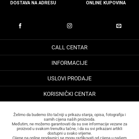
DOSTAVA NA ADRESU
ONLINE KUPOVINA
CALL CENTAR
INFORMACIJE
USLOVI PRODAJE
KORISNIČKI CENTAR
Želimo da budemo što tačniji u prikazu stanja, opisa, fotografija i
samih cijena naših proizvoda.
Međutim, ne možemo garantovati da su sve informacije vezane za
proizvod u svakom trenutku tačne, i da su svi prikazani artikli
dostupni u svako vrijeme.
Cijene na online prodavnici se mogu razlikovati od cijena u našem