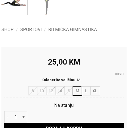
SHOP
/
SPORTOVI
/
RITMIČKA GIMNASTIKA
25,00
KM
OČISTI
Odaberite veličinu
:
M
8
10
12
14
S
M
L
XL
Na stanju
Pastorelli Potkošulja Funny Energy Yellow količina