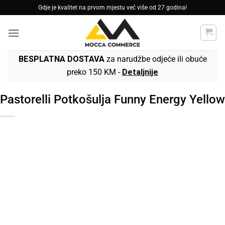
Skip
Gdje je kvalitet na prvom mjestu već više od 27 godina!
to
content
BESPLATNA DOSTAVA
za narudžbe odjeće ili obuće
preko 150 KM -
Detaljnije
Pastorelli Potkošulja Funny Energy Yellow