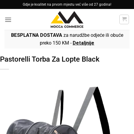
Skip
Gdje je kvalitet na prvom mjestu već više od 27 godina!
to
content
BESPLATNA DOSTAVA
za narudžbe odjeće ili obuće
preko 150 KM -
Detaljnije
Pastorelli Torba Za Lopte Black