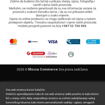
Želimo da budemo što tačniji u prikazu stanja, opisa, fotografija i
samih cijena naših proizvoda.
Međutim, ne možemo garantovati da su sve informacije vezane za
proizvod u svakom trenutku tačne, i da su svi prikazani artikli
dostupni u svako vrijeme.
Cijene na online prodavnici se mogu razlikovati od cijena u našem
prodajnom objektu. Trenutnu raspoloživost i cijene naših proizvoda
možete provjeriti pozivom na broj
+387 32 730 900.
2026 ©
Mocca Commerce
Sva prava zadržana.
Ova web stranica koristi kolačiće.
Kolačiće upotrebljavamo kako bi ova web stranica radila pravilno te kako bismo
bili u stanju vršiti dalja unapređenja stranice sa svrhom poboljšavanja vašeg
korisničkog iskustva, kako bismo personalizovali sadržaj i oglase, omogućili