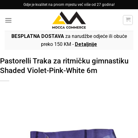
Skip
Gdje je kvalitet na prvom mjestu već više od 27 godina!
to
content
BESPLATNA DOSTAVA
za narudžbe odjeće ili obuće
preko 150 KM -
Detaljnije
Pastorelli Traka za ritmičku gimnastiku
Shaded Violet-Pink-White 6m