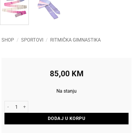
SHOP
/
SPORTOVI
/
RITMIČKA GIMNASTIKA
85,00
KM
Na stanju
Pastorelli Traka za ritmičku gimnastiku Shaded Violet-Pink-Wh
DODAJ U KORPU