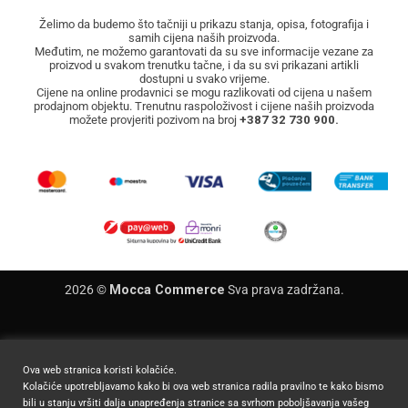
Želimo da budemo što tačniji u prikazu stanja, opisa, fotografija i
samih cijena naših proizvoda.
Međutim, ne možemo garantovati da su sve informacije vezane za
proizvod u svakom trenutku tačne, i da su svi prikazani artikli
dostupni u svako vrijeme.
Cijene na online prodavnici se mogu razlikovati od cijena u našem
prodajnom objektu. Trenutnu raspoloživost i cijene naših proizvoda
možete provjeriti pozivom na broj
+387 32 730 900.
2026 ©
Mocca Commerce
Sva prava zadržana.
Ova web stranica koristi kolačiće.
Kolačiće upotrebljavamo kako bi ova web stranica radila pravilno te kako bismo
bili u stanju vršiti dalja unapređenja stranice sa svrhom poboljšavanja vašeg