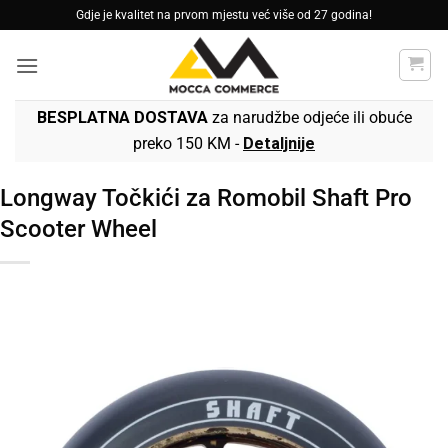
Skip
Gdje je kvalitet na prvom mjestu već više od 27 godina!
to
content
BESPLATNA DOSTAVA
za narudžbe odjeće ili obuće
preko 150 KM -
Detaljnije
Longway Točkići za Romobil Shaft Pro
Scooter Wheel