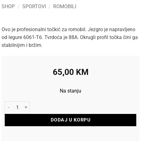
SHOP
/
SPORTOVI
/
ROMOBILI
Ovo je profesionalni točkić za romobil. Jezgro je napravljeno
od legure 6061-T6. Tvrdoća je 88A. Okrugli profil točka čini ga
stabilnijim i bržim.
65,00
KM
Na stanju
Longway Točkići za Romobil Shaft Pro Scooter Wheel količina
DODAJ U KORPU