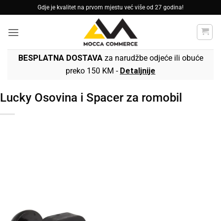
Skip
Gdje je kvalitet na prvom mjestu već više od 27 godina!
to
content
BESPLATNA DOSTAVA
za narudžbe odjeće ili obuće
preko 150 KM -
Detaljnije
Lucky Osovina i Spacer za romobil