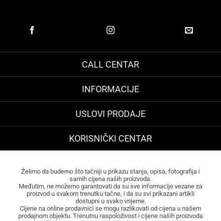
CALL CENTAR
INFORMACIJE
USLOVI PRODAJE
KORISNIČKI CENTAR
Želimo da budemo što tačniji u prikazu stanja, opisa, fotografija i
samih cijena naših proizvoda.
Međutim, ne možemo garantovati da su sve informacije vezane za
proizvod u svakom trenutku tačne, i da su svi prikazani artikli
dostupni u svako vrijeme.
Cijene na online prodavnici se mogu razlikovati od cijena u našem
prodajnom objektu. Trenutnu raspoloživost i cijene naših proizvoda