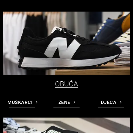
OBUĆA
MUŠKARCI
ŽENE
DJECA