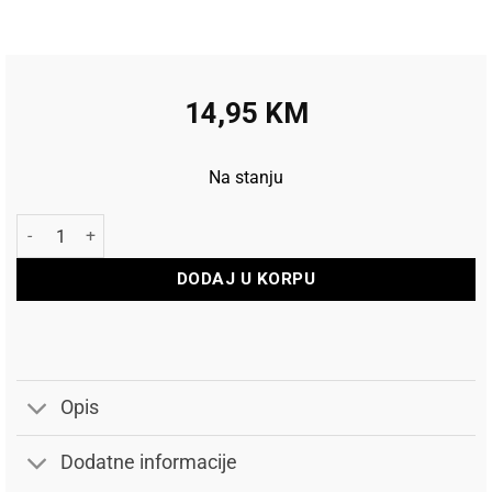
14,95
KM
Na stanju
Lucky Osovina i Spacer za romobil količina
DODAJ U KORPU
Opis
Dodatne informacije