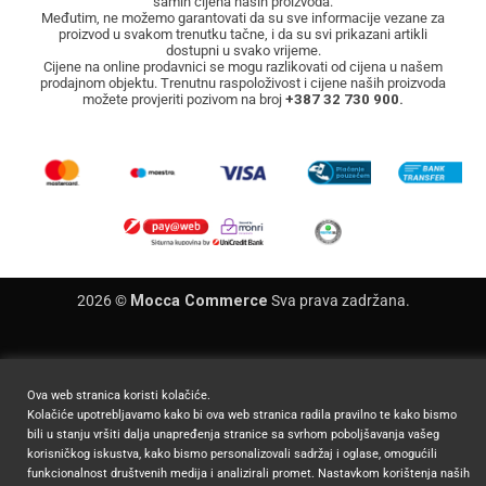
samih cijena naših proizvoda.
Međutim, ne možemo garantovati da su sve informacije vezane za
proizvod u svakom trenutku tačne, i da su svi prikazani artikli
dostupni u svako vrijeme.
Cijene na online prodavnici se mogu razlikovati od cijena u našem
prodajnom objektu. Trenutnu raspoloživost i cijene naših proizvoda
možete provjeriti pozivom na broj
+387 32 730 900.
2026 ©
Mocca Commerce
Sva prava zadržana.
Ova web stranica koristi kolačiće.
Kolačiće upotrebljavamo kako bi ova web stranica radila pravilno te kako bismo
bili u stanju vršiti dalja unapređenja stranice sa svrhom poboljšavanja vašeg
korisničkog iskustva, kako bismo personalizovali sadržaj i oglase, omogućili
funkcionalnost društvenih medija i analizirali promet. Nastavkom korištenja naših