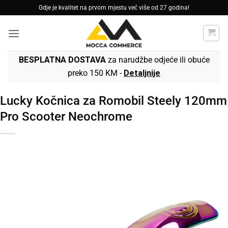
Skip
Gdje je kvalitet na prvom mjestu već više od 27 godina!
to
content
BESPLATNA DOSTAVA
za narudžbe odjeće ili obuće
preko 150 KM -
Detaljnije
Lucky Kočnica za Romobil Steely 120mm
Pro Scooter Neochrome