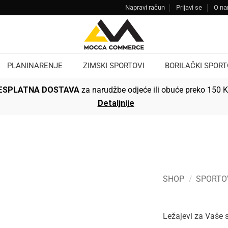
Napravi račun
Prijavi se
O n
PLANINARENJE
ZIMSKI SPORTOVI
BORILAČKI SPORT
ESPLATNA DOSTAVA
za narudžbe odjeće ili obuće preko 150 
Detaljnije
SHOP
/
SPORTO
Ležajevi za Vaše 