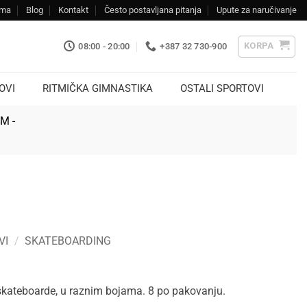
ama
Blog
Kontakt
Često postavljana pitanja
Upute za naručivanje
KORPA
08:00 - 20:00
+387 32 730-900
OVI
RITMIČKA GIMNASTIKA
OSTALI SPORTOVI
KM -
VI
/
SKATEBOARDING
skateboarde, u raznim bojama. 8 po pakovanju.