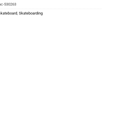
ac-530263
 skateboard
,
Skateboarding