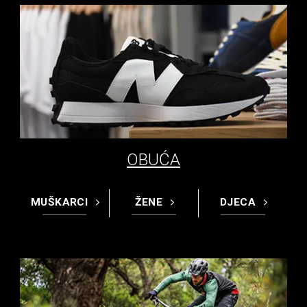
OBUĆA
MUŠKARCI
ŽENE
DJECA