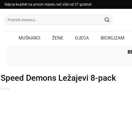
Skip
Gdje je kvalitet na prvom mjestu već više od 27 godina!
to
Pretraži:
content
MUŠKARCI
ŽENE
DJECA
BICIKLIZAM
B
Speed Demons Ležajevi 8-pack