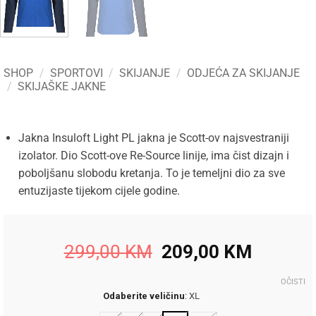
SHOP
/
SPORTOVI
/
SKIJANJE
/
ODJEĆA ZA SKIJANJE
/
SKIJAŠKE JAKNE
Jakna Insuloft Light PL jakna je Scott-ov najsvestraniji
izolator. Dio Scott-ove Re-Source linije, ima čist dizajn i
poboljšanu slobodu kretanja. To je temeljni dio za sve
entuzijaste tijekom cijele godine.
Original
Current
299,00
KM
209,00
KM
price
price
was:
is:
OČISTI
Odaberite veličinu
:
XL
299,00 KM.
209,00