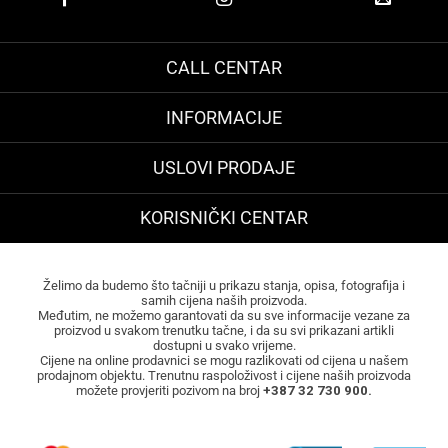
CALL CENTAR
INFORMACIJE
USLOVI PRODAJE
KORISNIČKI CENTAR
Želimo da budemo što tačniji u prikazu stanja, opisa, fotografija i
samih cijena naših proizvoda.
Međutim, ne možemo garantovati da su sve informacije vezane za
proizvod u svakom trenutku tačne, i da su svi prikazani artikli
dostupni u svako vrijeme.
Cijene na online prodavnici se mogu razlikovati od cijena u našem
prodajnom objektu. Trenutnu raspoloživost i cijene naših proizvoda
možete provjeriti pozivom na broj
+387 32 730 900.