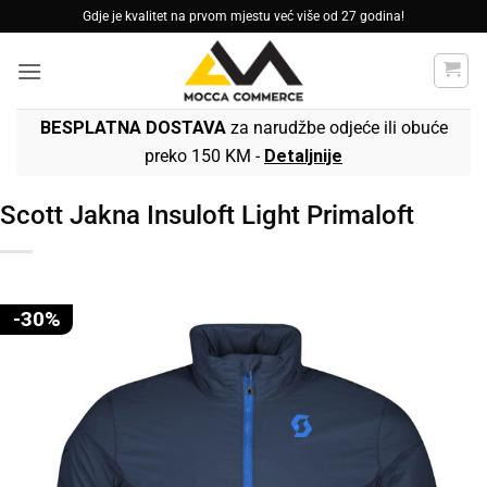
Skip
Gdje je kvalitet na prvom mjestu već više od 27 godina!
to
content
BESPLATNA DOSTAVA
za narudžbe odjeće ili obuće
preko 150 KM -
Detaljnije
Scott Jakna Insuloft Light Primaloft
-30%