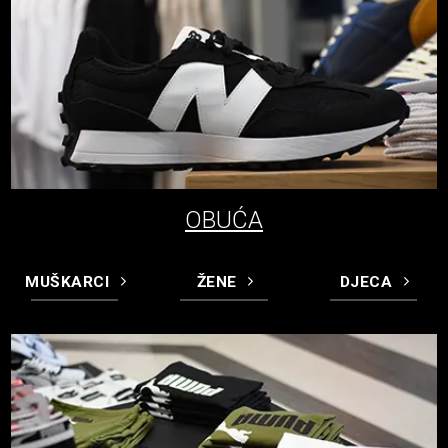
OBUĆA
MUŠKARCI
ŽENE
DJECA