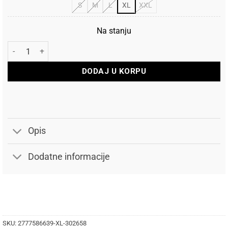
S
M
L
XL
XXL
Na stanju
Scott Jakna Insuloft Light Primaloft količina
DODAJ U KORPU
Opis
Dodatne informacije
SKU:
2777586639-XL-302658