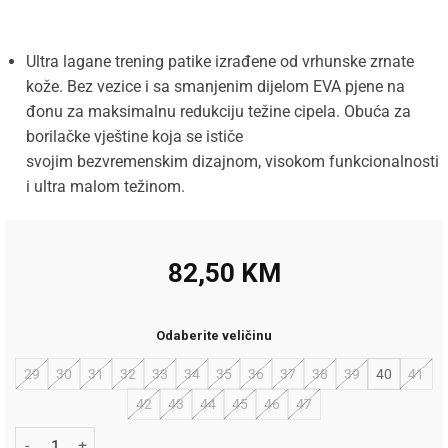
Ultra lagane
trening patike izrađene od vrhunske zrnate
kože. Bez vezice i sa smanjenim dijelom EVA pjene na
đonu
za maksimalnu
redukciju težine cipela. Obuća za
borilačke vještine koja se ističe
svojim
bezvremenskim
dizajnom, visokom funkcionalnosti
i ultra malom težinom.
82,50
KM
Odaberite veličinu
29
30
31
32
33
34
35
36
37
38
39
40
41
42
43
44
45
46
47
Kwon Patike Taekwondo 60760 Black količina