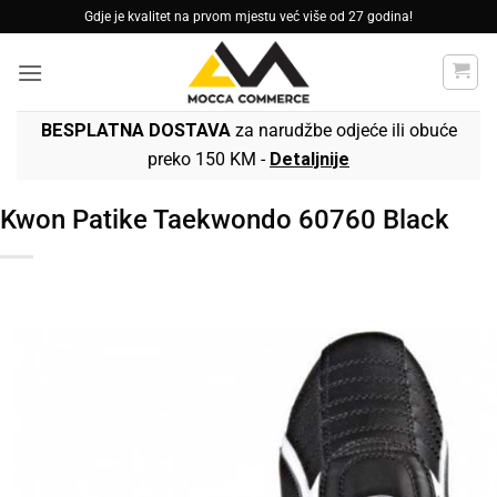
Skip
Gdje je kvalitet na prvom mjestu već više od 27 godina!
to
content
BESPLATNA DOSTAVA
za narudžbe odjeće ili obuće
preko 150 KM -
Detaljnije
Kwon Patike Taekwondo 60760 Black