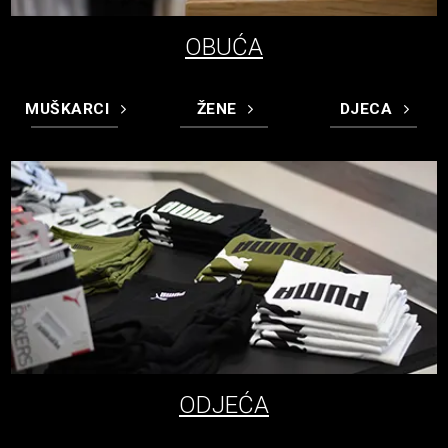
OBUĆA
MUŠKARCI
ŽENE
DJECA
ODJEĆA