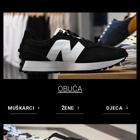
OBUĆA
MUŠKARCI
ŽENE
DJECA