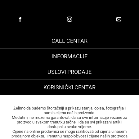
CALL CENTAR
INFORMACIJE
USLOVI PRODAJE
KORISNIČKI CENTAR
Želimo da budemo što tačniji u prikazu stanja, opisa, fotografija i
samih cijena naših proizvoda.
Međutim, ne možemo garantovati da su sve informacije vezane za
proizvod u svakom trenutku tačne, i da su svi prikazani artikli
dostupni u svako vrijeme.
Cijene na online prodavnici se mogu razlikovati od cijena u našem
prodajnom objektu. Trenutnu raspoloživost i cijene naših proizvoda