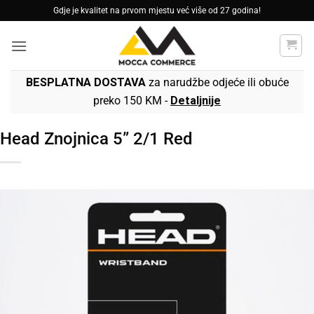
Skip
Gdje je kvalitet na prvom mjestu već više od 27 godina!
to
content
BESPLATNA DOSTAVA
za narudžbe odjeće ili obuće
preko 150 KM -
Detaljnije
Head Znojnica 5” 2/1 Red