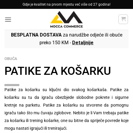
Skip
Gdje je kvalitet na prvom mjestu već više od 27 godina!
to
content
BESPLATNA DOSTAVA
za narudžbe odjeće ili obuće
preko 150 KM -
Detaljnije
OBUĆA
PATIKE ZA KOŠARKU
Patike za košarku su ključni dio svakog košarkaša. Patike za
košarku su tu da igraču obezbjede slobodne pokrete i sigurne
kretnje na parketu. Patike za košarku su stvorene da pomognu
igraču tako što mu čuvaju zglobove. Nebito je li Vam trebaju patike
za košarku ili trening košarke, one su bitne da spriječe povrede koje
mogu nastati igrajući ili trenirajući.