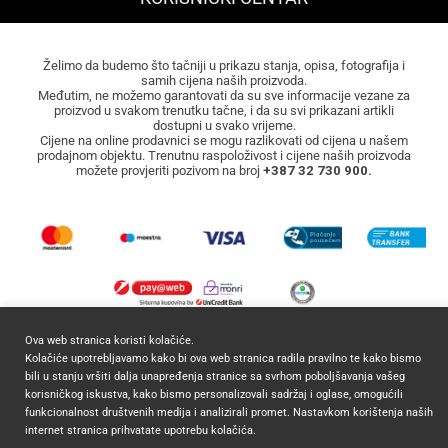
Želimo da budemo što tačniji u prikazu stanja, opisa, fotografija i
samih cijena naših proizvoda.
Međutim, ne možemo garantovati da su sve informacije vezane za
proizvod u svakom trenutku tačne, i da su svi prikazani artikli
dostupni u svako vrijeme.
Cijene na online prodavnici se mogu razlikovati od cijena u našem
prodajnom objektu. Trenutnu raspoloživost i cijene naših proizvoda
možete provjeriti pozivom na broj
+387 32 730 900.
Ova web stranica koristi kolačiće.
2026 ©
Mocca Commerce
Sva prava zadržana.
Kolačiće upotrebljavamo kako bi ova web stranica radila pravilno te kako bismo
bili u stanju vršiti dalja unapređenja stranice sa svrhom poboljšavanja vašeg
korisničkog iskustva, kako bismo personalizovali sadržaj i oglase, omogućili
funkcionalnost društvenih medija i analizirali promet. Nastavkom korištenja naših
internet stranica prihvatate upotrebu kolačića.