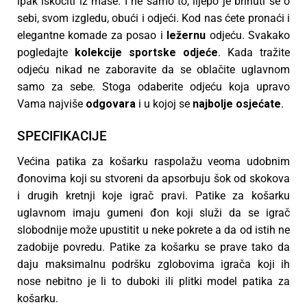
ipak iskočiti iz mase. I ne samo to, lijepo je brinuti se o
sebi, svom izgledu, obući i odjeći. Kod nas ćete pronaći i
elegantne komade za posao i
ležernu
odjeću. Svakako
pogledajte
kolekcije
sportske
odjeće
. Kada tražite
odjeću nikad ne zaboravite da se oblačite uglavnom
samo za sebe. Stoga odaberite odjeću koja upravo
Vama najviše
odgovara
i u kojoj se
najbolje
osjećate
.
SPECIFIKACIJE
Većina patika za košarku raspolažu veoma udobnim
đonovima koji su stvoreni da apsorbuju šok od skokova
i drugih kretnji koje igrač pravi. Patike za košarku
uglavnom imaju gumeni đon koji služi da se igrač
slobodnije može upustitit u neke pokrete a da od istih ne
zadobije povredu. Patike za košarku se prave tako da
daju maksimalnu podršku zglobovima igrača koji ih
nose nebitno je li to duboki ili plitki model patika za
košarku.