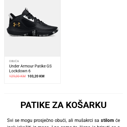
OBUĆA
Under Armour Patike GS
Lockdown 6
Original
Current
129,00
KM
103,20
KM
price
price
was:
is:
129,00 KM.
103,20 KM.
PATIKE ZA KOŠARKU
Svi se mogu prosječno obući, ali mušakrci sa
stilom
će