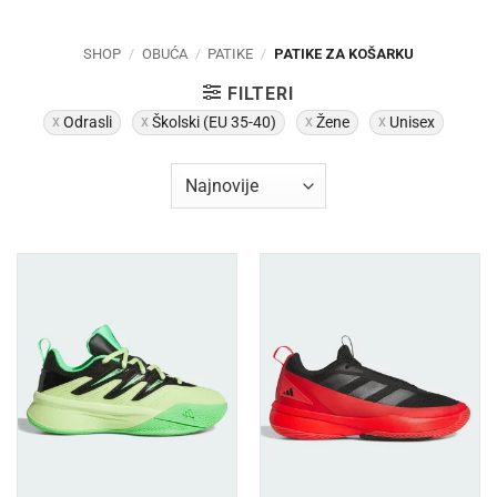
SHOP
/
OBUĆA
/
PATIKE
/
PATIKE ZA KOŠARKU
FILTERI
Odrasli
Školski (EU 35-40)
Žene
Unisex