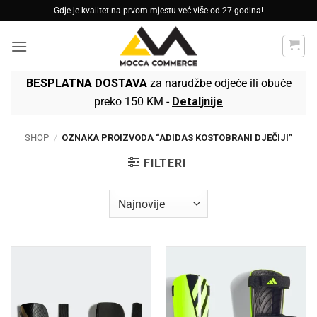
Skip
Gdje je kvalitet na prvom mjestu već više od 27 godina!
to
content
BESPLATNA DOSTAVA
za narudžbe odjeće ili obuće
preko 150 KM -
Detaljnije
SHOP
/
OZNAKA PROIZVODA “ADIDAS KOSTOBRANI DJEČIJI”
FILTERI