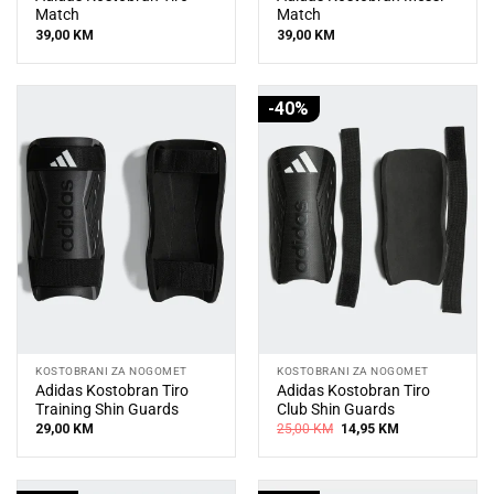
Match
Match
39,00
KM
39,00
KM
-40%
KOSTOBRANI ZA NOGOMET
KOSTOBRANI ZA NOGOMET
Adidas Kostobran Tiro
Adidas Kostobran Tiro
Training Shin Guards
Club Shin Guards
Original
Current
29,00
KM
25,00
KM
14,95
KM
price
price
was:
is:
25,00 KM.
14,95 KM.