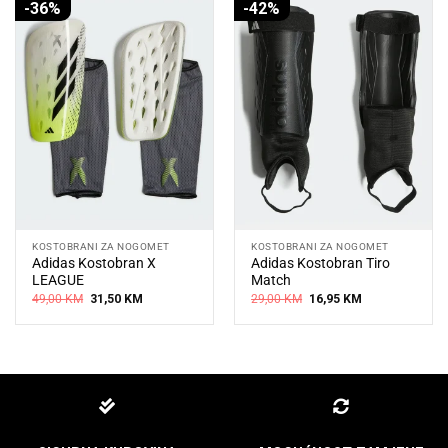
-36%
-42%
KOSTOBRANI ZA NOGOMET
KOSTOBRANI ZA NOGOMET
Adidas Kostobran X
Adidas Kostobran Tiro
LEAGUE
Match
Original
Current
Original
Current
49,00
KM
31,50
KM
29,00
KM
16,95
KM
price
price
price
price
was:
is:
was:
is:
49,00 KM.
31,50 KM.
29,00 KM.
16,95 KM.