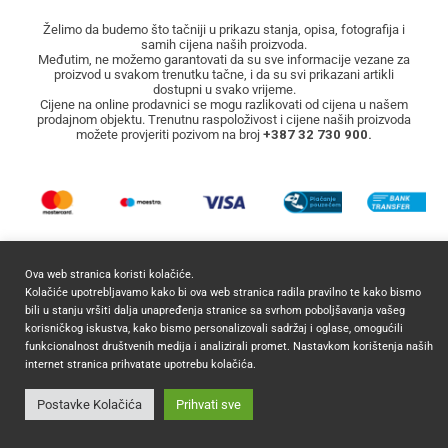
Želimo da budemo što tačniji u prikazu stanja, opisa, fotografija i
samih cijena naših proizvoda.
Međutim, ne možemo garantovati da su sve informacije vezane za
proizvod u svakom trenutku tačne, i da su svi prikazani artikli
dostupni u svako vrijeme.
Cijene na online prodavnici se mogu razlikovati od cijena u našem
prodajnom objektu. Trenutnu raspoloživost i cijene naših proizvoda
možete provjeriti pozivom na broj
+387 32 730 900.
Ova web stranica koristi kolačiće.
Kolačiće upotrebljavamo kako bi ova web stranica radila pravilno te kako bismo
bili u stanju vršiti dalja unapređenja stranice sa svrhom poboljšavanja vašeg
2026 ©
Mocca Commerce
Sva prava zadržana.
korisničkog iskustva, kako bismo personalizovali sadržaj i oglase, omogućili
funkcionalnost društvenih medija i analizirali promet. Nastavkom korištenja naših
internet stranica prihvatate upotrebu kolačića.
Postavke Kolačića
Prihvati sve