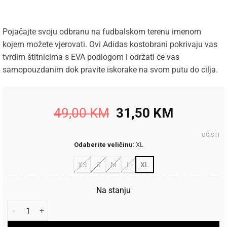
Pojačajte svoju odbranu na fudbalskom terenu imenom
kojem možete vjerovati. Ovi Adidas kostobrani pokrivaju vas
tvrdim štitnicima s EVA podlogom i održati će vas
samopouzdanim dok pravite iskorake na svom putu do cilja.
Original
Current
49,00
KM
31,50
KM
price
price
was:
is:
OČISTI
Odaberite veličinu
:
XL
49,00 KM.
31,50 KM
XS
S
M
L
XL
Na stanju
Adidas Kostobran X LEAGUE količina