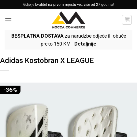
Skip
Gdje je kvalitet na prvom mjestu već više od 27 godina!
to
content
BESPLATNA DOSTAVA
za narudžbe odjeće ili obuće
preko 150 KM -
Detaljnije
Adidas Kostobran X LEAGUE
-36%