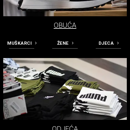
OBUĆA
MUŠKARCI
ŽENE
DJECA
ODJEĆA