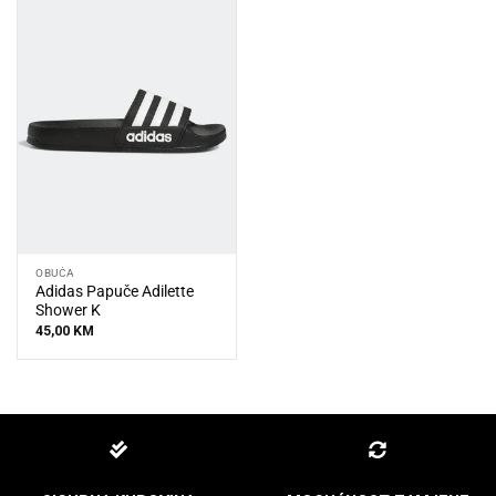
OBUĆA
Adidas Papuče Adilette
Shower K
45,00
KM