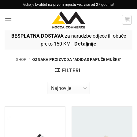
Skip
Gdje je kvalitet na prvom mjestu već više od 27 godina!
to
content
BESPLATNA DOSTAVA
za narudžbe odjeće ili obuće
preko 150 KM -
Detaljnije
SHOP
/
OZNAKA PROIZVODA “ADIDAS PAPUČE MUŠKE”
FILTERI