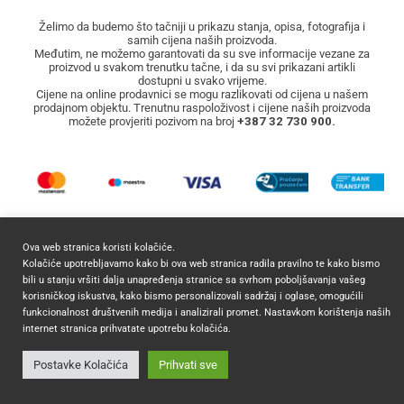
Želimo da budemo što tačniji u prikazu stanja, opisa, fotografija i
samih cijena naših proizvoda.
Međutim, ne možemo garantovati da su sve informacije vezane za
proizvod u svakom trenutku tačne, i da su svi prikazani artikli
dostupni u svako vrijeme.
Cijene na online prodavnici se mogu razlikovati od cijena u našem
prodajnom objektu. Trenutnu raspoloživost i cijene naših proizvoda
možete provjeriti pozivom na broj
+387 32 730 900.
Ova web stranica koristi kolačiće.
Kolačiće upotrebljavamo kako bi ova web stranica radila pravilno te kako bismo
bili u stanju vršiti dalja unapređenja stranice sa svrhom poboljšavanja vašeg
2026 ©
Mocca Commerce
Sva prava zadržana.
korisničkog iskustva, kako bismo personalizovali sadržaj i oglase, omogućili
funkcionalnost društvenih medija i analizirali promet. Nastavkom korištenja naših
internet stranica prihvatate upotrebu kolačića.
Postavke Kolačića
Prihvati sve