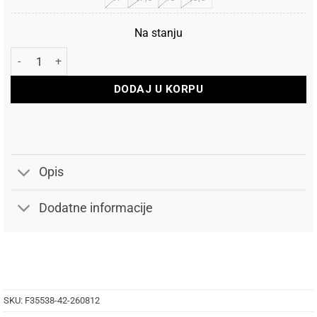
Na stanju
Adidas Papuče Adilette Aqua Slides količina
DODAJ U KORPU
Opis
Dodatne informacije
SKU:
F35538-42-260812