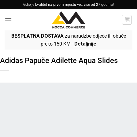
Skip
Gdje je kvalitet na prvom mjestu već više od 27 godina!
to
content
BESPLATNA DOSTAVA
za narudžbe odjeće ili obuće
preko 150 KM -
Detaljnije
Adidas Papuče Adilette Aqua Slides