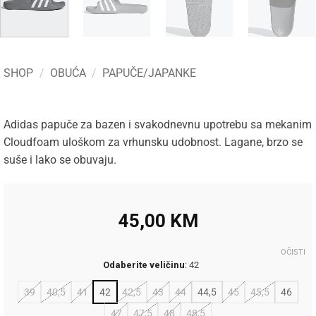
SHOP
/
OBUĆA
/
PAPUČE/JAPANKE
Adidas papuče za bazen i svakodnevnu upotrebu sa mekanim
Cloudfoam uloškom za vrhunsku udobnost. Lagane, brzo se
suše i lako se obuvaju.
45,00
KM
OČISTI
Odaberite veličinu
:
42
39
40,5
41
42
42,5
43
44
44,5
45
45,5
46
47
47,5
48
48,5