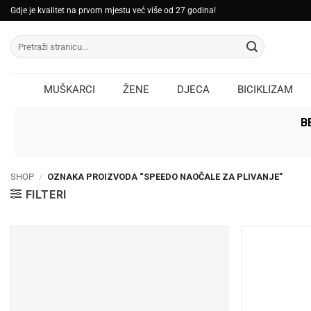
Skip
Gdje je kvalitet na prvom mjestu već više od 27 godina!
to
Pretraži:
content
MUŠKARCI
ŽENE
DJECA
BICIKLIZAM
B
SHOP
/
OZNAKA PROIZVODA “SPEEDO NAOČALE ZA PLIVANJE”
FILTERI