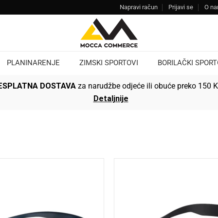
Napravi račun
Prijavi se
O n
PLANINARENJE
ZIMSKI SPORTOVI
BORILAČKI SPORT
ESPLATNA DOSTAVA
za narudžbe odjeće ili obuće preko 150 
Detaljnije