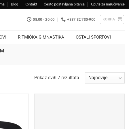
ama
Blog
Kontakt
Često postavljana pitanja
Upute za naručivanje
KORPA
08:00 - 20:00
+387 32 730-900
OVI
RITMIČKA GIMNASTIKA
OSTALI SPORTOVI
KM -
Sorted
Prikaz svih 7 rezultata
by
latest