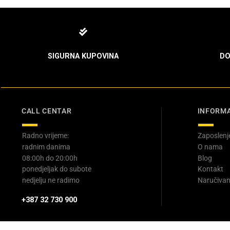
SIGURNA KUPOVINA
DO
CALL CENTAR
INFORMA
Radno vrijeme:
Zaposlenj
radnim danima
O nama
08:00h do 20:00h
Blog
ponedjeljak do subote
Kontakt
nedjelju ne radimo
Naručivan
+387 32 730 900