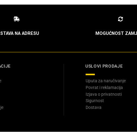
STAVA NA ADRESU
MOGUĆNOST ZAMJ
CIJE
USLOVI PRODAJE
e
Uputa za naručivanje
Povrat i reklamacija
Izjava o privatnosti
Sigurnost
je
Dostava