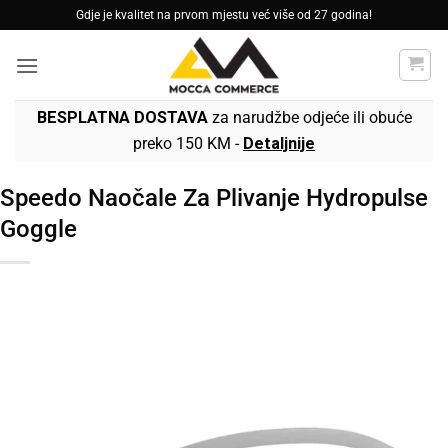
Skip
Gdje je kvalitet na prvom mjestu već više od 27 godina!
to
content
BESPLATNA DOSTAVA
za narudžbe odjeće ili obuće
preko 150 KM -
Detaljnije
Speedo Naočale Za Plivanje Hydropulse
Goggle