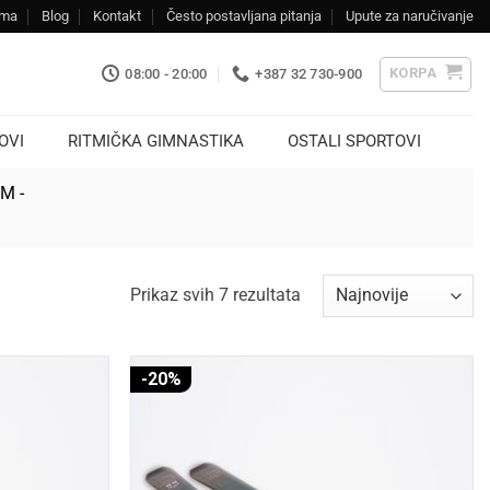
ama
Blog
Kontakt
Često postavljana pitanja
Upute za naručivanje
KORPA
08:00 - 20:00
+387 32 730-900
OVI
RITMIČKA GIMNASTIKA
OSTALI SPORTOVI
KM -
Sorted
Prikaz svih 7 rezultata
by
latest
-20%