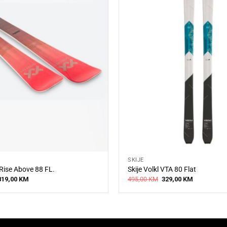
SKIJE
 Rise Above 88 FL.
Skije Volkl VTA 80 Flat
riginal
Current
Original
Current
819,00
KM
495,00
KM
329,00
KM
price
price
price
price
was:
is:
was:
is:
1.025,00 KM.
819,00 KM.
495,00 KM.
329,00 KM.