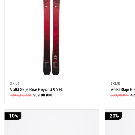
SKIJE
SKIJE
Volkl Skije Rise Beyond 96 Fl.
Volkl Skije Ri
Original
Current
Or
1.065,00
KM
959,00
KM
599,00
KM
47
price
price
pr
was:
is:
wa
1.065,00 KM.
959,00 KM.
59
-10%
-20%