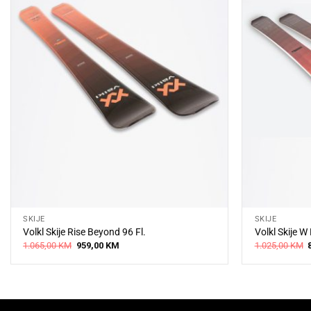
SKIJE
SKIJE
Volkl Skije Rise Beyond 96 Fl.
Volkl Skije W
Original
Current
O
1.065,00
KM
959,00
KM
1.025,00
KM
price
price
was:
is:
1.065,00 KM.
959,00 KM.