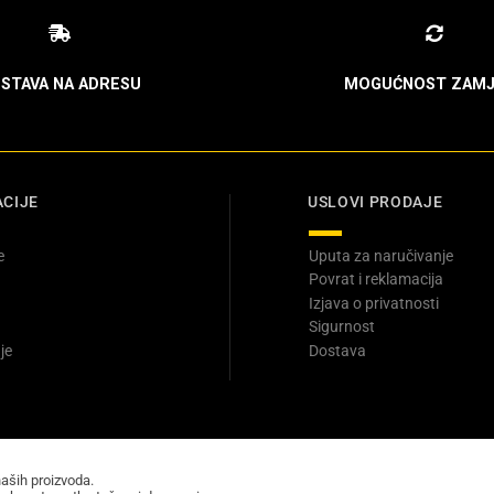
STAVA NA ADRESU
MOGUĆNOST ZAMJ
CIJE
USLOVI PRODAJE
e
Uputa za naručivanje
Povrat i reklamacija
Izjava o privatnosti
Sigurnost
je
Dostava
naših proizvoda.