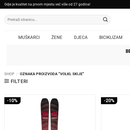
Skip
Gdje je kvalitet na prvom mjestu već više od 27 godina!
to
Pretraži:
content
MUŠKARCI
ŽENE
DJECA
BICIKLIZAM
B
SHOP
/
OZNAKA PROIZVODA “VOLKL SKIJE”
FILTERI
-10%
-20%