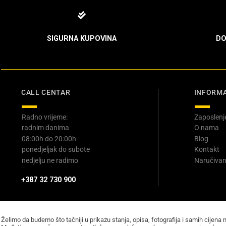
SIGURNA KUPOVINA
DO
CALL CENTAR
INFORMA
Radno vrijeme:
Zaposlenj
radnim danima
O nama
08:00h do 20:00h
Blog
ponedjeljak do subote
Kontakt
nedjelju ne radimo
Naručivan
+387 32 730 900
Želimo da budemo što tačniji u prikazu stanja, opisa, fotografija i samih cijena 