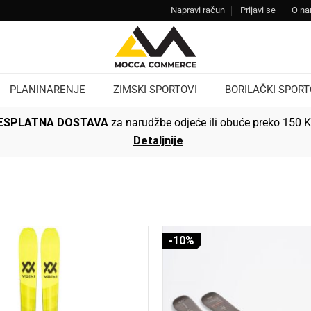
Napravi račun
Prijavi se
O n
PLANINARENJE
ZIMSKI SPORTOVI
BORILAČKI SPORT
ESPLATNA DOSTAVA
za narudžbe odjeće ili obuće preko 150 
Detaljnije
-10%