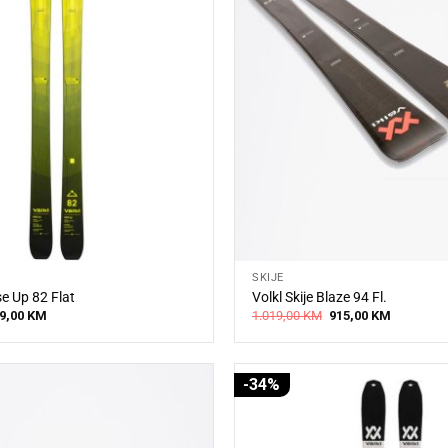
SKIJE
se Up 82 Flat
Volkl Skije Blaze 94 Fl.
iginal
Current
Original
Current
9,00
KM
1.019,00
KM
915,00
KM
ice
price
price
price
s:
is:
was:
is:
9,00 KM.
479,00 KM.
1.019,00 KM.
915,00 KM
-34%