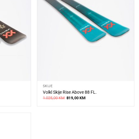
SKIJE
Volkl Skije Rise Above 88 FL.
Original
Current
1.025,00
KM
819,00
KM
price
price
was:
is:
.
1.025,00 KM.
819,00 KM.