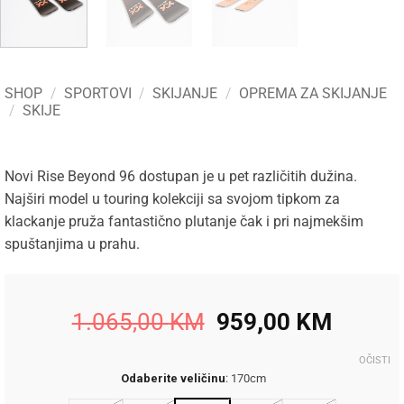
SHOP
/
SPORTOVI
/
SKIJANJE
/
OPREMA ZA SKIJANJE
/
SKIJE
Novi Rise Beyond 96 dostupan je u pet različitih dužina.
Najširi model u touring kolekciji sa svojom tipkom za
klackanje pruža fantastično plutanje čak i pri najmekšim
spuštanjima u prahu.
Original
Curren
1.065,00
KM
959,00
KM
price
price
was:
is:
OČISTI
Odaberite veličinu
:
170cm
1.065,00 KM.
959,00