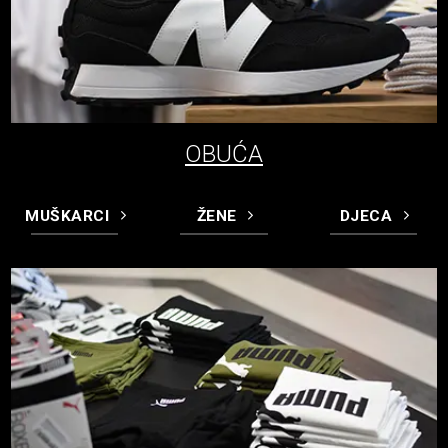
OBUĆA
MUŠKARCI
ŽENE
DJECA