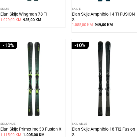
SKIJE
SKIJE
Elan Skije Amphibio 14 TI FUSION
Elan Skije Wingman 78 TI
X
Original
Current
1.029,00
KM
925,00
KM
price
price
Original
Current
1.055,00
KM
949,00
KM
was:
is:
price
price
1.029,00 KM.
925,00 KM.
was:
is:
1.055,00 KM.
949,00 KM.
-10%
-10%
SKIJANJE
SKIJANJE
Elan Skije Amphibio 18 TI2 Fusion
Elan Skije Primetime 33 Fusion X
X
Original
Current
1.115,00
KM
1.005,00
KM