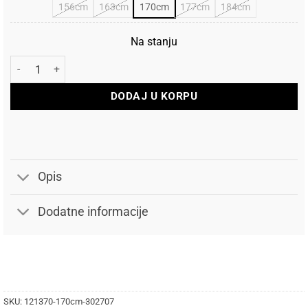
156cm
163cm
170cm
177cm
184cm
Na stanju
Volkl Skije Rise Beyond 96 Fl. količina
DODAJ U KORPU
Opis
Dodatne informacije
SKU:
121370-170cm-302707