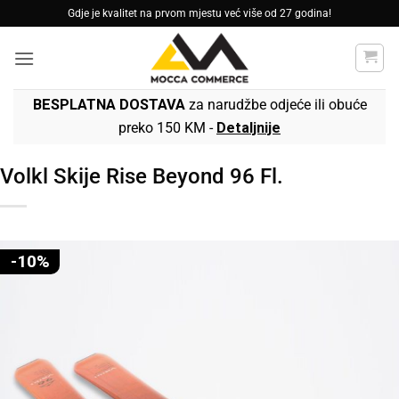
Skip
Gdje je kvalitet na prvom mjestu već više od 27 godina!
to
content
BESPLATNA DOSTAVA
za narudžbe odjeće ili obuće
preko 150 KM -
Detaljnije
Volkl Skije Rise Beyond 96 Fl.
-10%