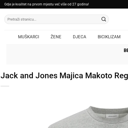
Skip
Gdje je kvalitet na prvom mjestu već više od 27 godina!
to
Pretraži:
content
MUŠKARCI
ŽENE
DJECA
BICIKLIZAM
B
Jack and Jones Majica Makoto Regu