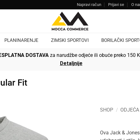
Napravi račun
Prijavi se
O n
PLANINARENJE
ZIMSKI SPORTOVI
BORILAČKI SPORT
ESPLATNA DOSTAVA
za narudžbe odjeće ili obuće preko 150 
Detaljnije
lar Fit
SHOP
/
ODJEĆA
Ova Jack & Jones