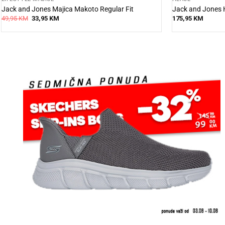
Jack and Jones Majica Makoto Regular Fit
Jack and Jones H
Original
Current
49,95
KM
33,95
KM
175,95
KM
price
price
was:
is:
49,95 KM.
33,95 KM.