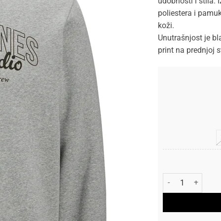
udobnosti i stila.
poliestera i pamuk
koži.
Unutrašnjost je b
print na prednjoj 
Jack and Jones M