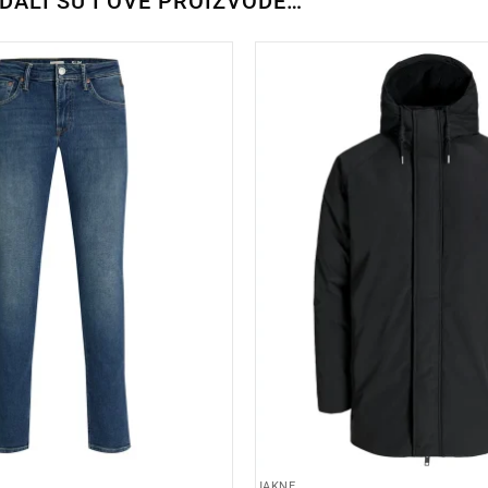
EDALI SU I OVE PROIZVODE…
JAKNE