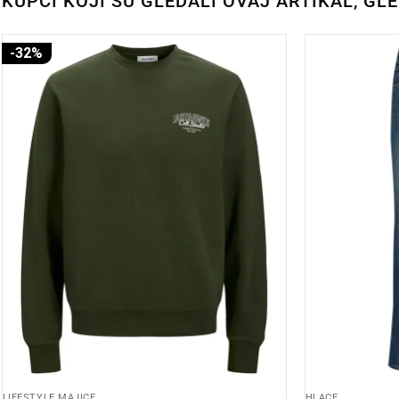
KUPCI KOJI SU GLEDALI OVAJ ARTIKAL, GL
-32%
LIFESTYLE MAJICE
HLAČE