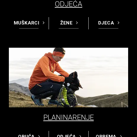
ODJEĆA
MUŠKARCI
ŽENE
DJECA
PLANINARENJE
OBUĆA
ODJEĆA
OPREMA