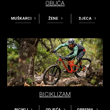
OBUĆA
MUŠKARCI
ŽENE
DJECA
BICIKLIZAM
BICIKLI
ODJEĆA
OPREMA