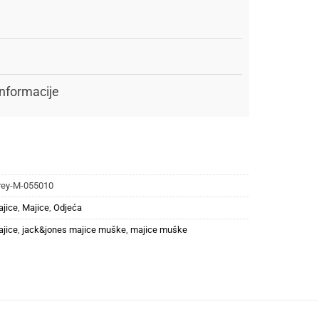
nformacije
grey-M-055010
ajice
,
Majice
,
Odjeća
ajice
,
jack&jones majice muške
,
majice muške