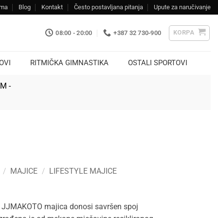
ama
Blog
Kontakt
Često postavljana pitanja
Upute za naručivanje
KORPA
08:00 - 20:00
+387 32 730-900
OVI
RITMIČKA GIMNASTIKA
OSTALI SPORTOVI
KM -
/
MAJICE
/
LIFESTYLE MAJICE
 JJMAKOTO majica donosi savršen spoj