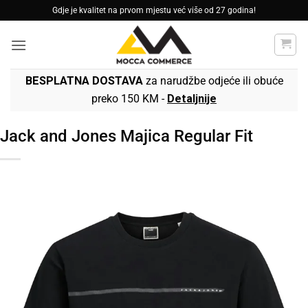
Skip
Gdje je kvalitet na prvom mjestu već više od 27 godina!
to
content
BESPLATNA DOSTAVA
za narudžbe odjeće ili obuće
preko 150 KM -
Detaljnije
Jack and Jones Majica Regular Fit