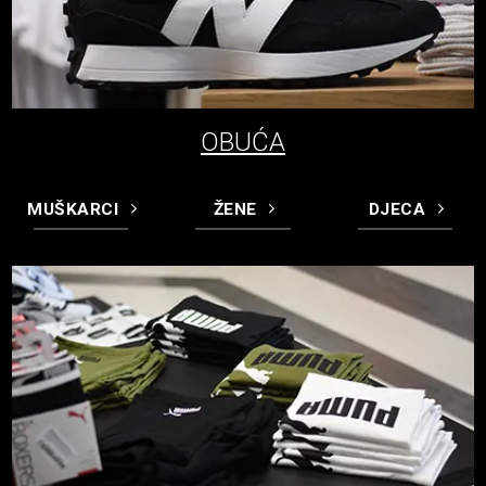
OBUĆA
MUŠKARCI
ŽENE
DJECA