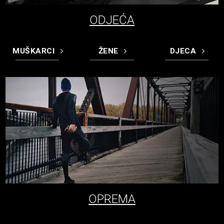
ODJEĆA
MUŠKARCI
ŽENE
DJECA
OPREMA