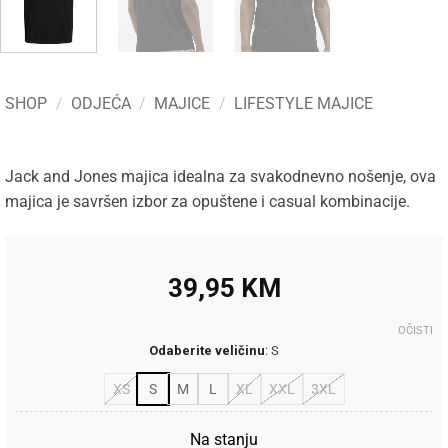
SHOP
/
ODJEĆA
/
MAJICE
/
LIFESTYLE MAJICE
Jack and Jones majica idealna za svakodnevno nošenje, ova
majica je savršen izbor za opuštene i casual kombinacije.
39,95
KM
OČISTI
Odaberite veličinu
:
S
XS
S
M
L
XL
XXL
3XL
Na stanju