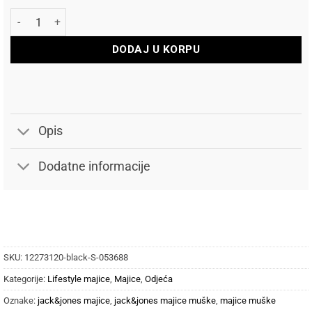
Jack and Jones Majica Regular Fit količina
DODAJ U KORPU
Opis
Dodatne informacije
SKU:
12273120-black-S-053688
Kategorije:
Lifestyle majice
,
Majice
,
Odjeća
Oznake:
jack&jones majice
,
jack&jones majice muške
,
majice muške