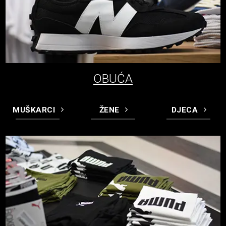
OBUĆA
MUŠKARCI
ŽENE
DJECA