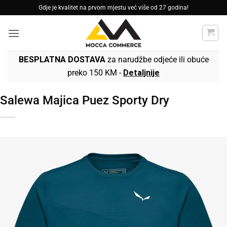
Skip
Gdje je kvalitet na prvom mjestu već više od 27 godina!
to
content
BESPLATNA DOSTAVA
za narudžbe odjeće ili obuće
preko 150 KM -
Detaljnije
Salewa Majica Puez Sporty Dry