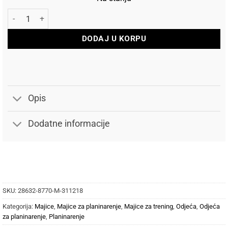
Salewa Majica Puez Sporty Dry količina
DODAJ U KORPU
Opis
Dodatne informacije
SKU:
28632-8770-M-311218
Kategorija:
Majice
,
Majice za planinarenje
,
Majice za trening
,
Odjeća
,
Odjeća
za planinarenje
,
Planinarenje