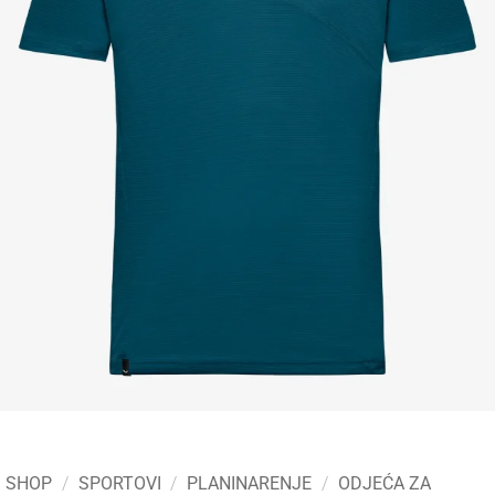
SHOP
/
SPORTOVI
/
PLANINARENJE
/
ODJEĆA ZA