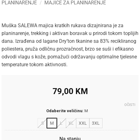
PLANINARENJE
/
MAJICE ZA PLANINARENJE
Muška SALEWA majica kratkih rukava dizajnirana je za
planinarenje, trekking i aktivan boravak u prirodi tokom toplijih
dana. Izrađena od lagane Dry’ton tkanine sa 83% recikliranog
poliestera, pruža odličnu prozračnost, brzo se suši i efikasno
odvodi vlagu s kože, pomažući održavanju optimalne tjelesne
temperature tokom aktivnosti.
79,00
KM
OČISTI
Odaberite veličinu
:
M
S
M
L
XL
XXL
3XL
Na stanju