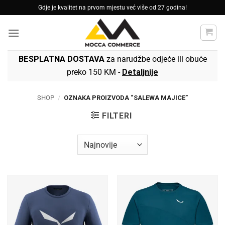
Skip
Gdje je kvalitet na prvom mjestu već više od 27 godina!
to
content
BESPLATNA DOSTAVA
za narudžbe odjeće ili obuće
preko 150 KM -
Detaljnije
SHOP
/
OZNAKA PROIZVODA “SALEWA MAJICE”
FILTERI