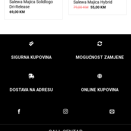
Salewa Majica Solidlogo
Salewa Majica Hybrid
Dri-Release
Original
Current
79,00
KM
55,00
KM
price
price
69,00
KM
was:
is:
79,00 KM.
55,00 KM.
SIGURNA KUPOVINA
MOGUĆNOST ZAMJENE
DOSTAVA NA ADRESU
ONLINE KUPOVINA