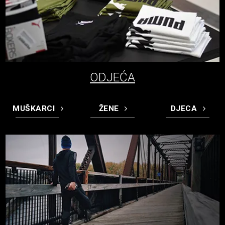
ODJEĆA
MUŠKARCI
ŽENE
DJECA