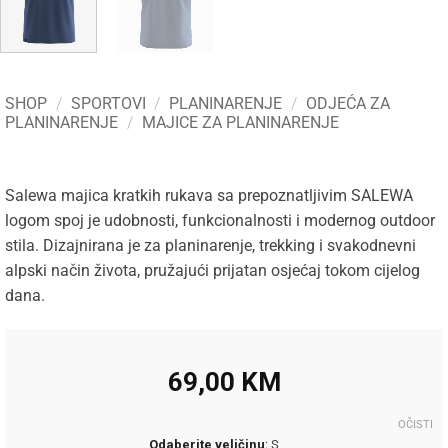
SHOP
/
SPORTOVI
/
PLANINARENJE
/
ODJEĆA ZA
PLANINARENJE
/
MAJICE ZA PLANINARENJE
Salewa majica kratkih rukava sa prepoznatljivim SALEWA
logom spoj je udobnosti, funkcionalnosti i modernog outdoor
stila. Dizajnirana je za planinarenje, trekking i svakodnevni
alpski način života, pružajući prijatan osjećaj tokom cijelog
dana.
69,00
KM
OČISTI
Odaberite veličinu
:
S