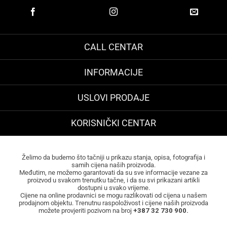
CALL CENTAR
INFORMACIJE
USLOVI PRODAJE
KORISNIČKI CENTAR
Želimo da budemo što tačniji u prikazu stanja, opisa, fotografija i
samih cijena naših proizvoda.
Međutim, ne možemo garantovati da su sve informacije vezane za
proizvod u svakom trenutku tačne, i da su svi prikazani artikli
dostupni u svako vrijeme.
Cijene na online prodavnici se mogu razlikovati od cijena u našem
prodajnom objektu. Trenutnu raspoloživost i cijene naših proizvoda
možete provjeriti pozivom na broj
+387 32 730 900.