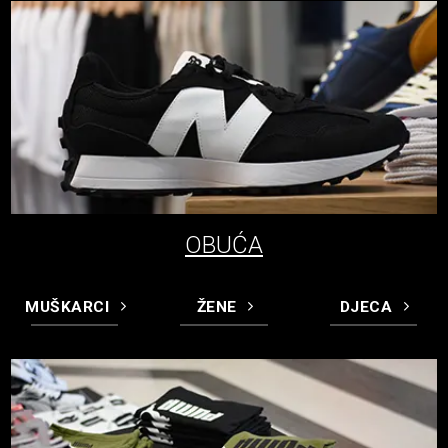
OBUĆA
MUŠKARCI
ŽENE
DJECA