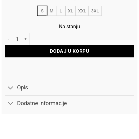
S
M
L
XL
XXL
3XL
Na stanju
Salewa Majica Solidlogo Dry količina
DODAJ U KORPU
Opis
Dodatne informacije