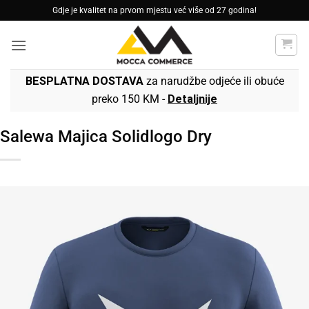
Skip
Gdje je kvalitet na prvom mjestu već više od 27 godina!
to
content
BESPLATNA DOSTAVA
za narudžbe odjeće ili obuće
preko 150 KM -
Detaljnije
Salewa Majica Solidlogo Dry