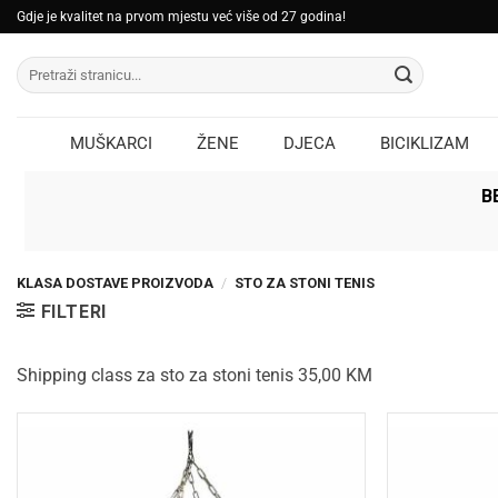
Skip
Gdje je kvalitet na prvom mjestu već više od 27 godina!
to
Pretraži:
content
MUŠKARCI
ŽENE
DJECA
BICIKLIZAM
B
KLASA DOSTAVE PROIZVODA
/
STO ZA STONI TENIS
FILTERI
Shipping class za sto za stoni tenis 35,00 KM