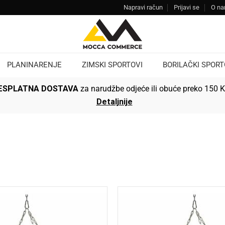
Napravi račun
Prijavi se
O n
PLANINARENJE
ZIMSKI SPORTOVI
BORILAČKI SPORT
ESPLATNA DOSTAVA
za narudžbe odjeće ili obuće preko 150 
Detaljnije