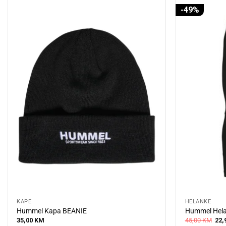
-49%
KAPE
HELANKE
Hummel Kapa BEANIE
Hummel Hela
Orig
35,00
KM
45,00
KM
22,
pric