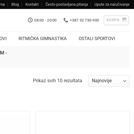
ama
Blog
Kontakt
Često postavljana pitanja
Upute za naručivanje
KORPA
08:00 - 20:00
+387 32 730-900
OVI
RITMIČKA GIMNASTIKA
OSTALI SPORTOVI
KM -
Sorted
Prikaz svih 10 rezultata
by
latest