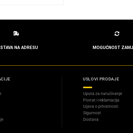
:
is:
00 KM.
22,95 KM.
STAVA NA ADRESU
MOGUĆNOST ZAMJ
CIJE
USLOVI PRODAJE
e
Uputa za naručivanje
Povrat i reklamacija
Izjava o privatnosti
Sigurnost
je
Dostava