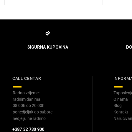
was
45,
SIGURNA KUPOVINA
DO
CALL CENTAR
INFORMA
Radno vrijeme:
Zaposlenj
radnim danima
O nama
08:00h do 20:00h
Blog
ponedjeljak do subote
Kontakt
nedjelju ne radimo
Naručivan
+387 32 730 900